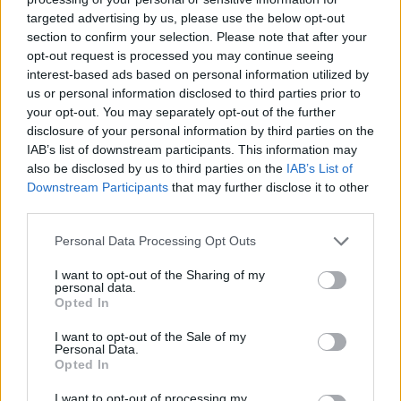
targeted advertising by us, please use the below opt-out
section to confirm your selection. Please note that after your
Hasznos
opt-out request is processed you may continue seeing
interest-based ads based on personal information utilized by
Impresszum
us or personal information disclosed to third parties prior to
your opt-out. You may separately opt-out of the further
Szerzői jogok
disclosure of your personal information by third parties on the
Adatvédelmi tájékoztató
IAB’s list of downstream participants. This information may
Cookie-kezelési tájékoztató
also be disclosed by us to third parties on the
IAB’s List of
Downstream Participants
that may further disclose it to other
Hozzászólási szabályzat
third parties.
Nyomtatott lapjaink archívuma
Székely Hírmondó archívuma
Personal Data Processing Opt Outs
Médiaajánlat
I want to opt-out of the Sharing of my
personal data.
Opted In
Látogatottsági adatok
I want to opt-out of the Sale of my
Personal Data.
Sütibeállítások
Opted In
I want to opt-out of processing my