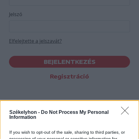
Jelszó
Elfelejtette a jelszavát?
BEJELENTKEZÉS
Regisztráció
Székelyhon -
Do Not Process My Personal
Information
If you wish to opt-out of the sale, sharing to third parties, or
processing of your personal or sensitive information for