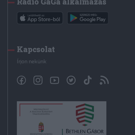
Rádió GaGa alkalmazás
Kapcsolat
Írjon nekünk