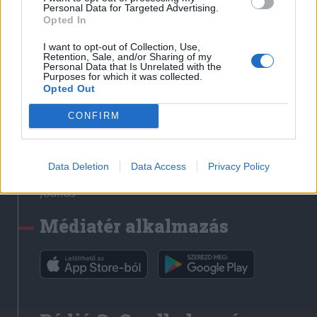
Médiatér
Personal Data for Targeted Advertising.
Opted In
Székely Sport
I want to opt-out of Collection, Use,
Liget
Retention, Sale, and/or Sharing of my
Personal Data that Is Unrelated with the
Krónika
Purposes for which it was collected.
Opted Out
Bihari Napló
Erdélyi Napló
CONFIRM
Főtér
Nőileg
Data Deletion
Data Access
Privacy Policy
Rádió GaGa
Jóállás
Médiatér alkalmazás