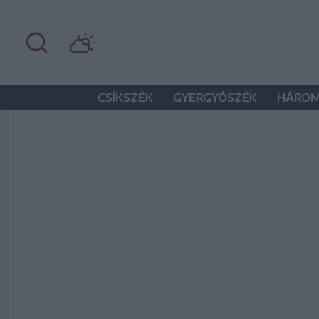
•
•
CSÍKSZÉK
GYERGYÓSZÉK
HÁROM