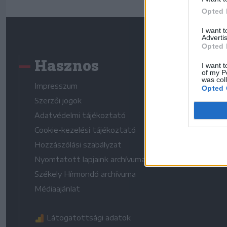
Opted 
I want 
Advertis
Opted 
Hasznos
I want t
of my P
was col
Impresszum
Opted 
Szerzői jogok
Adatvédelmi tájékoztató
Cookie-kezelési tájékoztató
Hozzászólási szabályzat
Nyomtatott lapjaink archívuma
Székely Hírmondó archívuma
Médiaajánlat
Látogatottsági adatok