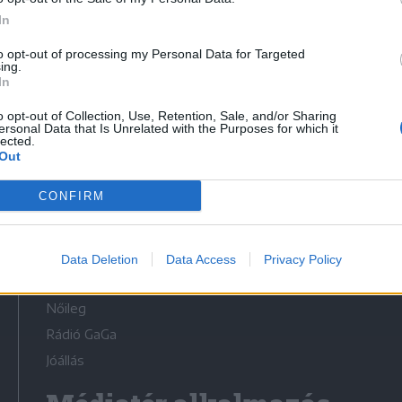
In
to opt-out of processing my Personal Data for Targeted
ing.
In
Médiatér
o opt-out of Collection, Use, Retention, Sale, and/or Sharing
ersonal Data that Is Unrelated with the Purposes for which it
lected.
Székely Sport
Out
Liget
CONFIRM
Krónika
Bihari Napló
Erdélyi Napló
Data Deletion
Data Access
Privacy Policy
Főtér
Nőileg
Rádió GaGa
Jóállás