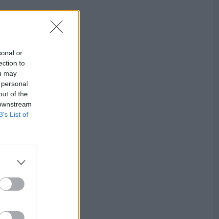
sonal or
ection to
ou may
 personal
out of the
 downstream
B’s List of