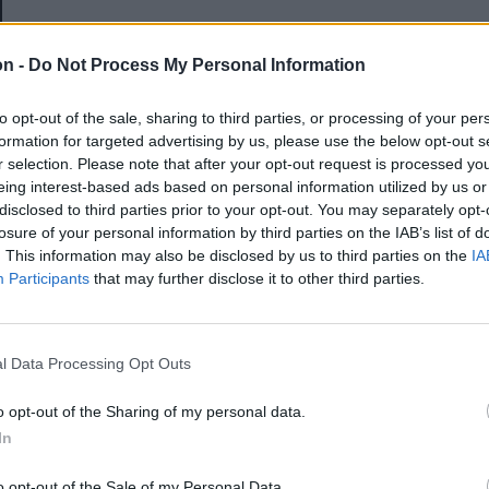
E-mail-cím
on -
Do Not Process My Personal Information
to opt-out of the sale, sharing to third parties, or processing of your per
Jelszó
formation for targeted advertising by us, please use the below opt-out s
r selection. Please note that after your opt-out request is processed y
eing interest-based ads based on personal information utilized by us or
disclosed to third parties prior to your opt-out. You may separately opt-
Elfelejtette a jelszavát?
losure of your personal information by third parties on the IAB’s list of
. This information may also be disclosed by us to third parties on the
IA
Participants
that may further disclose it to other third parties.
BEJELENTKEZÉS
Regisztráció
l Data Processing Opt Outs
o opt-out of the Sharing of my personal data.
In
o opt-out of the Sale of my Personal Data.