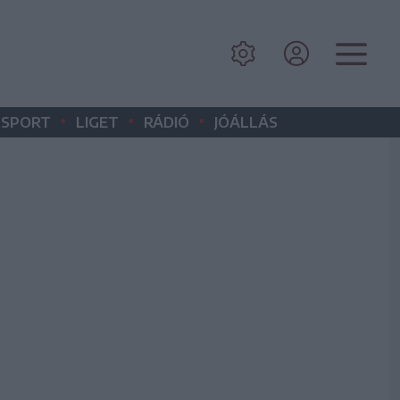
•
•
•
SPORT
LIGET
RÁDIÓ
JÓÁLLÁS