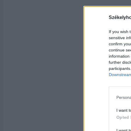
Székelyh
If you wish 
sensitive in
confirm you
continue se
information 
further disc
participants
Downstream 
Persona
I want t
Opted 
I want t