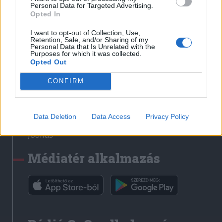
Médiatér
Personal Data for Targeted Advertising.
Opted In
Székely Sport
I want to opt-out of Collection, Use,
Liget
Retention, Sale, and/or Sharing of my
Personal Data that Is Unrelated with the
Krónika
Purposes for which it was collected.
Opted Out
Bihari Napló
Erdélyi Napló
CONFIRM
Főtér
Nőileg
Data Deletion
Data Access
Privacy Policy
Rádió GaGa
Jóállás
Médiatér alkalmazás