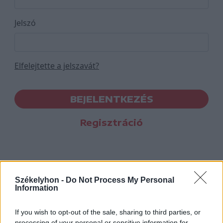
Jelszó
Elfelejtette a jelszavát?
BEJELENTKEZÉS
Regisztráció
Székelyhon -
Do Not Process My Personal
Information
If you wish to opt-out of the sale, sharing to third parties, or
processing of your personal or sensitive information for