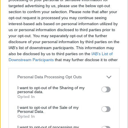
targeted advertising by us, please use the below opt-out
section to confirm your selection. Please note that after your
Hasznos
opt-out request is processed you may continue seeing
interest-based ads based on personal information utilized by
Impresszum
us or personal information disclosed to third parties prior to
your opt-out. You may separately opt-out of the further
Szerzői jogok
disclosure of your personal information by third parties on the
Adatvédelmi tájékoztató
IAB’s list of downstream participants. This information may
Cookie-kezelési tájékoztató
also be disclosed by us to third parties on the
IAB’s List of
Downstream Participants
that may further disclose it to other
Hozzászólási szabályzat
third parties.
Nyomtatott lapjaink archívuma
Székely Hírmondó archívuma
Personal Data Processing Opt Outs
Médiaajánlat
I want to opt-out of the Sharing of my
personal data.
Opted In
Látogatottsági adatok
I want to opt-out of the Sale of my
Personal Data.
Sütibeállítások
Opted In
I want to opt-out of processing my