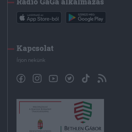
Rádió GaGa alkalmazás
Kapcsolat
Írjon nekünk