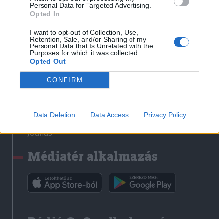
Médiatér
Personal Data for Targeted Advertising.
Opted In
Székely Sport
I want to opt-out of Collection, Use,
Liget
Retention, Sale, and/or Sharing of my
Personal Data that Is Unrelated with the
Krónika
Purposes for which it was collected.
Opted Out
Bihari Napló
Erdélyi Napló
CONFIRM
Főtér
Nőileg
Data Deletion
Data Access
Privacy Policy
Rádió GaGa
Jóállás
Médiatér alkalmazás