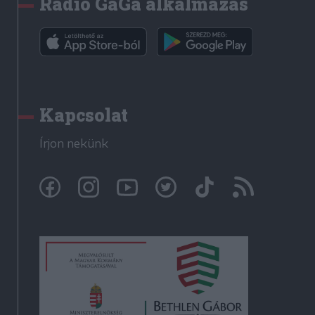
Rádió GaGa alkalmazás
Kapcsolat
Írjon nekünk