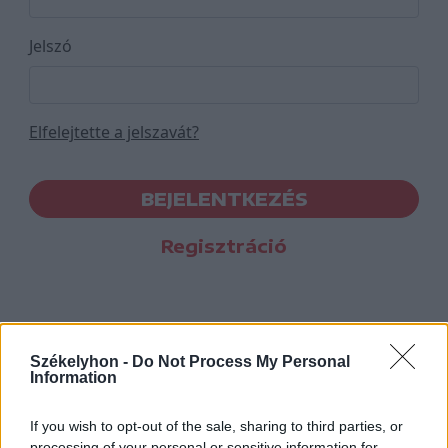
Jelszó
Elfelejtette a jelszavát?
BEJELENTKEZÉS
Regisztráció
Székelyhon -
Do Not Process My Personal
Information
If you wish to opt-out of the sale, sharing to third parties, or
processing of your personal or sensitive information for