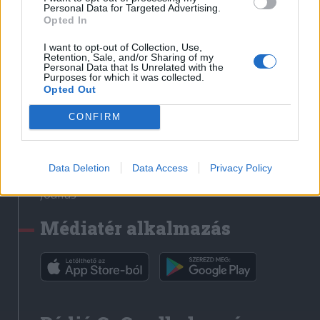
Médiatér
Personal Data for Targeted Advertising.
Opted In
Székely Sport
I want to opt-out of Collection, Use,
Liget
Retention, Sale, and/or Sharing of my
Personal Data that Is Unrelated with the
Krónika
Purposes for which it was collected.
Opted Out
Bihari Napló
Erdélyi Napló
CONFIRM
Főtér
Nőileg
Data Deletion
Data Access
Privacy Policy
Rádió GaGa
Jóállás
Médiatér alkalmazás