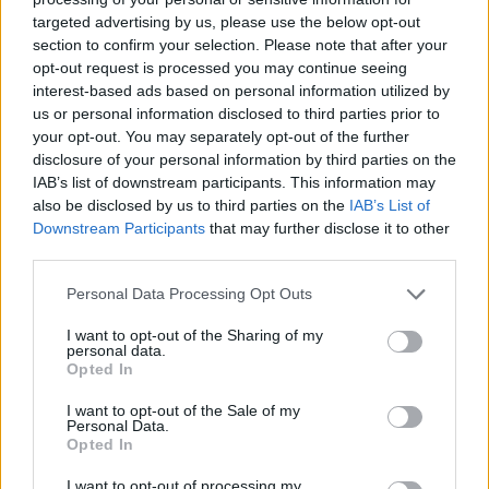
targeted advertising by us, please use the below opt-out
section to confirm your selection. Please note that after your
Hasznos
opt-out request is processed you may continue seeing
interest-based ads based on personal information utilized by
Impresszum
us or personal information disclosed to third parties prior to
your opt-out. You may separately opt-out of the further
Szerzői jogok
disclosure of your personal information by third parties on the
Adatvédelmi tájékoztató
IAB’s list of downstream participants. This information may
Cookie-kezelési tájékoztató
also be disclosed by us to third parties on the
IAB’s List of
Downstream Participants
that may further disclose it to other
Hozzászólási szabályzat
third parties.
Nyomtatott lapjaink archívuma
Székely Hírmondó archívuma
Personal Data Processing Opt Outs
Médiaajánlat
I want to opt-out of the Sharing of my
personal data.
Opted In
Látogatottsági adatok
I want to opt-out of the Sale of my
Personal Data.
Sütibeállítások
Opted In
I want to opt-out of processing my