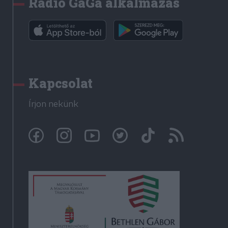
Rádió GaGa alkalmazás
Kapcsolat
Írjon nekünk