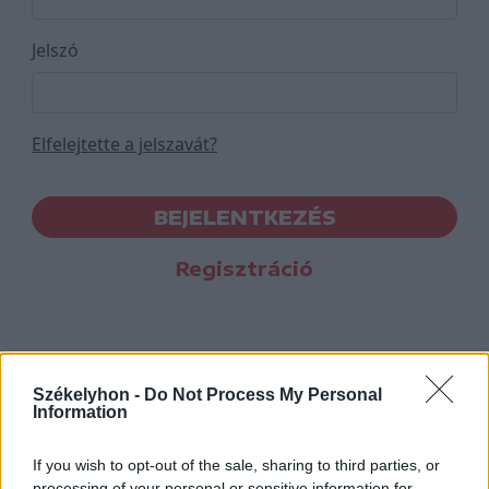
Jelszó
Elfelejtette a jelszavát?
BEJELENTKEZÉS
Regisztráció
Székelyhon -
Do Not Process My Personal
Information
If you wish to opt-out of the sale, sharing to third parties, or
processing of your personal or sensitive information for