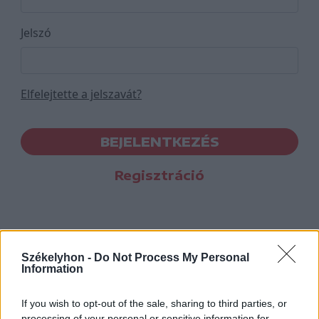
Jelszó
Elfelejtette a jelszavát?
BEJELENTKEZÉS
Regisztráció
Székelyhon -
Do Not Process My Personal
Information
If you wish to opt-out of the sale, sharing to third parties, or
processing of your personal or sensitive information for