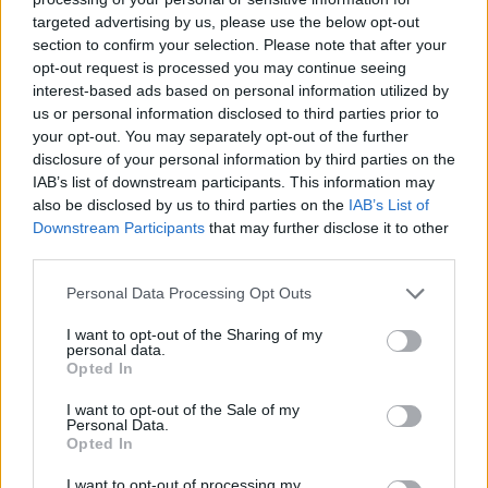
targeted advertising by us, please use the below opt-out
section to confirm your selection. Please note that after your
Hasznos
opt-out request is processed you may continue seeing
interest-based ads based on personal information utilized by
Impresszum
us or personal information disclosed to third parties prior to
your opt-out. You may separately opt-out of the further
Szerzői jogok
disclosure of your personal information by third parties on the
Adatvédelmi tájékoztató
IAB’s list of downstream participants. This information may
Cookie-kezelési tájékoztató
also be disclosed by us to third parties on the
IAB’s List of
Downstream Participants
that may further disclose it to other
Hozzászólási szabályzat
third parties.
Nyomtatott lapjaink archívuma
Székely Hírmondó archívuma
Personal Data Processing Opt Outs
Médiaajánlat
I want to opt-out of the Sharing of my
personal data.
Opted In
Látogatottsági adatok
I want to opt-out of the Sale of my
Personal Data.
Sütibeállítások
Opted In
I want to opt-out of processing my