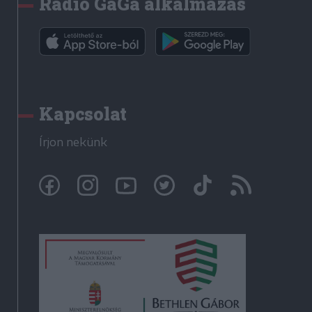
Rádió GaGa alkalmazás
Kapcsolat
Írjon nekünk