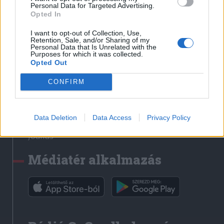
Médiatér
Personal Data for Targeted Advertising.
Opted In
Székely Sport
I want to opt-out of Collection, Use,
Liget
Retention, Sale, and/or Sharing of my
Personal Data that Is Unrelated with the
Krónika
Purposes for which it was collected.
Opted Out
Bihari Napló
Erdélyi Napló
CONFIRM
Főtér
Nőileg
Data Deletion
Data Access
Privacy Policy
Rádió GaGa
Jóállás
Médiatér alkalmazás