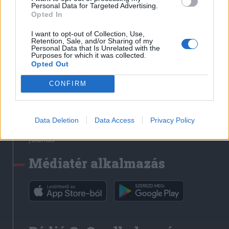
Médiatér
Personal Data for Targeted Advertising.
Opted In
Székely Sport
I want to opt-out of Collection, Use,
Liget
Retention, Sale, and/or Sharing of my
Personal Data that Is Unrelated with the
Krónika
Purposes for which it was collected.
Opted Out
Bihari Napló
Erdélyi Napló
CONFIRM
Főtér
Nőileg
Data Deletion
Data Access
Privacy Policy
Rádió GaGa
Jóállás
Médiatér alkalmazás