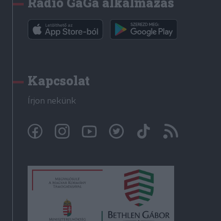
Rádió GaGa alkalmazás
Kapcsolat
Írjon nekünk