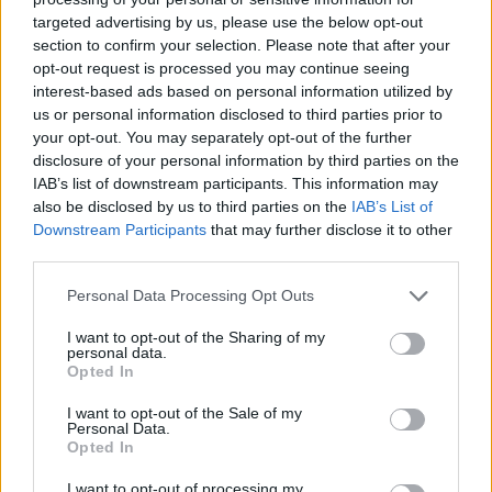
targeted advertising by us, please use the below opt-out
section to confirm your selection. Please note that after your
Hasznos
opt-out request is processed you may continue seeing
interest-based ads based on personal information utilized by
Impresszum
us or personal information disclosed to third parties prior to
your opt-out. You may separately opt-out of the further
Szerzői jogok
disclosure of your personal information by third parties on the
Adatvédelmi tájékoztató
IAB’s list of downstream participants. This information may
Cookie-kezelési tájékoztató
also be disclosed by us to third parties on the
IAB’s List of
Downstream Participants
that may further disclose it to other
Hozzászólási szabályzat
third parties.
Nyomtatott lapjaink archívuma
Székely Hírmondó archívuma
Personal Data Processing Opt Outs
Médiaajánlat
I want to opt-out of the Sharing of my
personal data.
Opted In
Látogatottsági adatok
I want to opt-out of the Sale of my
Personal Data.
Sütibeállítások
Opted In
I want to opt-out of processing my