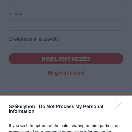
Jelszó
Elfelejtette a jelszavát?
BEJELENTKEZÉS
Regisztráció
Székelyhon -
Do Not Process My Personal
Information
If you wish to opt-out of the sale, sharing to third parties, or
processing of your personal or sensitive information for