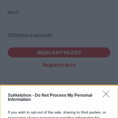
Jelszó
Elfelejtette a jelszavát?
BEJELENTKEZÉS
Regisztráció
Székelyhon -
Do Not Process My Personal
Information
If you wish to opt-out of the sale, sharing to third parties, or
processing of your personal or sensitive information for