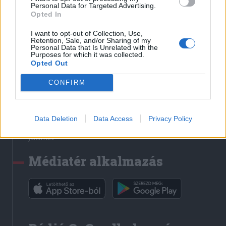
Médiatér
Personal Data for Targeted Advertising.
Opted In
Székely Sport
I want to opt-out of Collection, Use,
Liget
Retention, Sale, and/or Sharing of my
Personal Data that Is Unrelated with the
Krónika
Purposes for which it was collected.
Opted Out
Bihari Napló
Erdélyi Napló
CONFIRM
Főtér
Nőileg
Data Deletion
Data Access
Privacy Policy
Rádió GaGa
Jóállás
Médiatér alkalmazás