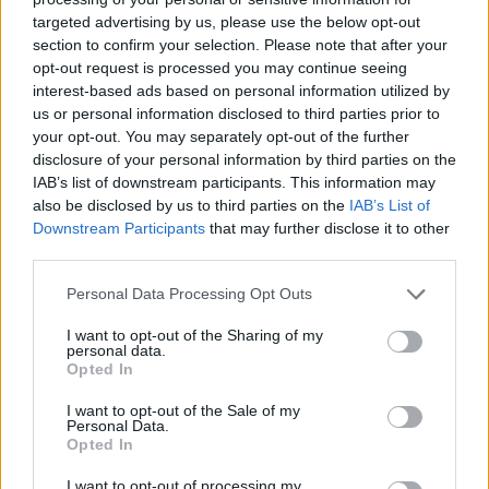
targeted advertising by us, please use the below opt-out
section to confirm your selection. Please note that after your
Hasznos
opt-out request is processed you may continue seeing
interest-based ads based on personal information utilized by
Impresszum
us or personal information disclosed to third parties prior to
your opt-out. You may separately opt-out of the further
Szerzői jogok
disclosure of your personal information by third parties on the
Adatvédelmi tájékoztató
IAB’s list of downstream participants. This information may
Cookie-kezelési tájékoztató
also be disclosed by us to third parties on the
IAB’s List of
Downstream Participants
that may further disclose it to other
Hozzászólási szabályzat
third parties.
Nyomtatott lapjaink archívuma
Székely Hírmondó archívuma
Personal Data Processing Opt Outs
Médiaajánlat
I want to opt-out of the Sharing of my
personal data.
Opted In
Látogatottsági adatok
I want to opt-out of the Sale of my
Personal Data.
Sütibeállítások
Opted In
I want to opt-out of processing my