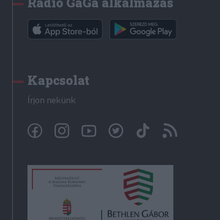
Rádió GaGa alkalmazás
Kapcsolat
Írjon nekünk