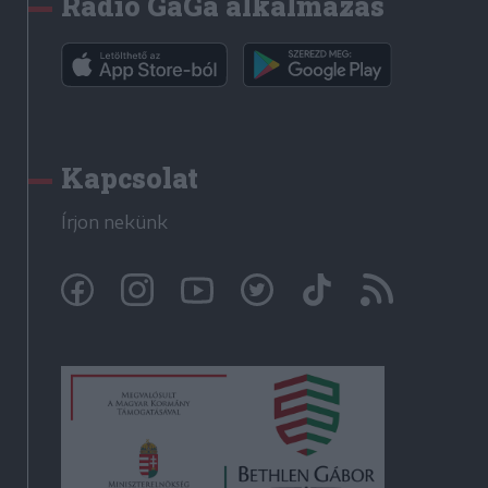
Rádió GaGa alkalmazás
Kapcsolat
Írjon nekünk