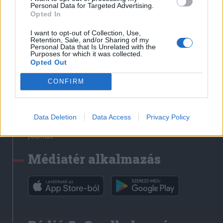
Médiatér
Personal Data for Targeted Advertising.
Opted In
Székely Sport
I want to opt-out of Collection, Use,
Liget
Retention, Sale, and/or Sharing of my
Personal Data that Is Unrelated with the
Krónika
Purposes for which it was collected.
Opted Out
Bihari Napló
Erdélyi Napló
CONFIRM
Főtér
Nőileg
Data Deletion
Data Access
Privacy Policy
Rádió GaGa
Jóállás
Médiatér alkalmazás