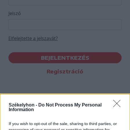
Jelszó
Elfelejtette a jelszavát?
BEJELENTKEZÉS
Regisztráció
Székelyhon -
Do Not Process My Personal
Information
If you wish to opt-out of the sale, sharing to third parties, or
processing of your personal or sensitive information for