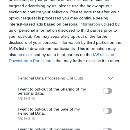
targeted advertising by us, please use the below opt-out
section to confirm your selection. Please note that after your
Hasznos
opt-out request is processed you may continue seeing
interest-based ads based on personal information utilized by
Impresszum
us or personal information disclosed to third parties prior to
your opt-out. You may separately opt-out of the further
Szerzői jogok
disclosure of your personal information by third parties on the
Adatvédelmi tájékoztató
IAB’s list of downstream participants. This information may
Cookie-kezelési tájékoztató
also be disclosed by us to third parties on the
IAB’s List of
Downstream Participants
that may further disclose it to other
Hozzászólási szabályzat
third parties.
Nyomtatott lapjaink archívuma
Székely Hírmondó archívuma
Personal Data Processing Opt Outs
Médiaajánlat
I want to opt-out of the Sharing of my
personal data.
Opted In
Látogatottsági adatok
I want to opt-out of the Sale of my
Personal Data.
Sütibeállítások
Opted In
I want to opt-out of processing my