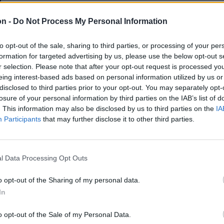
E-mail-cím
on -
Do Not Process My Personal Information
to opt-out of the sale, sharing to third parties, or processing of your per
formation for targeted advertising by us, please use the below opt-out s
Jelszó
r selection. Please note that after your opt-out request is processed y
eing interest-based ads based on personal information utilized by us or
disclosed to third parties prior to your opt-out. You may separately opt-
losure of your personal information by third parties on the IAB’s list of
Elfelejtette a jelszavát?
. This information may also be disclosed by us to third parties on the
IA
Participants
that may further disclose it to other third parties.
BEJELENTKEZÉS
Regisztráció
l Data Processing Opt Outs
o opt-out of the Sharing of my personal data.
In
o opt-out of the Sale of my Personal Data.