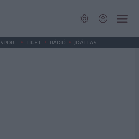
•
•
•
SPORT
LIGET
RÁDIÓ
JÓÁLLÁS