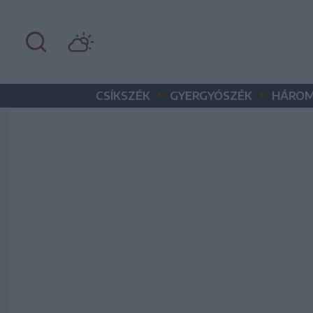
•
•
CSÍKSZÉK
GYERGYÓSZÉK
HÁROM