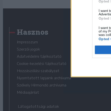
Opted 
I want 
Advertis
Opted 
I want t
Hasznos
of my P
was col
Opted 
Impresszum
Szerzői jogok
Adatvédelmi tájékoztató
Cookie-kezelési tájékoztató
Hozzászólási szabályzat
Nyomtatott lapjaink archívuma
Székely Hírmondó archívuma
Médiaajánlat
Látogatottsági adatok