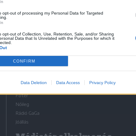
In
to opt-out of processing my Personal Data for Targeted
ing.
In
o opt-out of Collection, Use, Retention, Sale, and/or Sharing
Médiatér
ersonal Data that Is Unrelated with the Purposes for which it
lected.
Out
Székely Sport
Liget
CONFIRM
Krónika
Bihari Napló
Data Deletion
Data Access
Privacy Policy
Erdélyi Napló
Főtér
Nőileg
Rádió GaGa
Jóállás