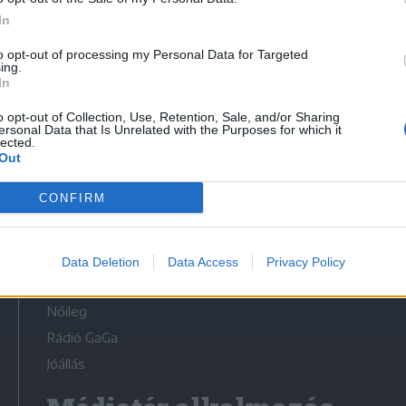
In
to opt-out of processing my Personal Data for Targeted
ing.
In
Médiatér
o opt-out of Collection, Use, Retention, Sale, and/or Sharing
ersonal Data that Is Unrelated with the Purposes for which it
lected.
Székely Sport
Out
Liget
CONFIRM
Krónika
Bihari Napló
Erdélyi Napló
Data Deletion
Data Access
Privacy Policy
Főtér
Nőileg
Rádió GaGa
Jóállás