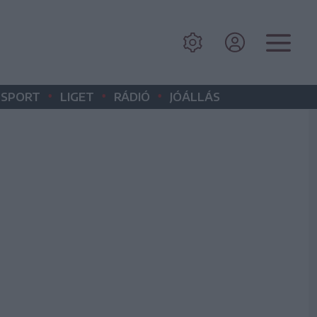
•
•
•
SPORT
LIGET
RÁDIÓ
JÓÁLLÁS