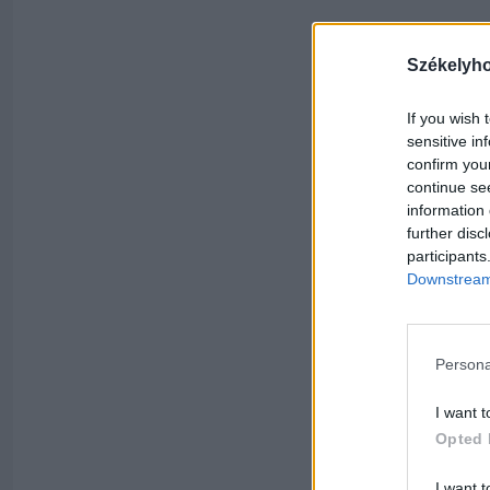
Székelyh
If you wish 
sensitive in
confirm you
continue se
information 
further disc
participants
Downstream 
Persona
I want t
Opted 
I want t