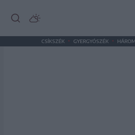
•
•
CSÍKSZÉK
GYERGYÓSZÉK
HÁROM