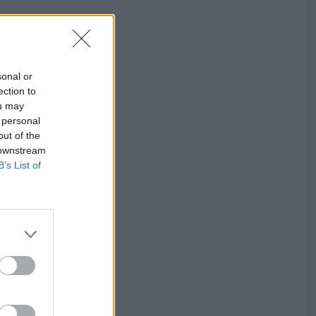
sonal or
ection to
ou may
 personal
out of the
 downstream
B’s List of