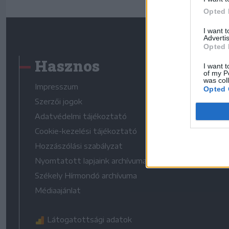
Opted 
I want 
Advertis
Opted 
Hasznos
I want t
of my P
was col
Impresszum
Opted 
Szerzői jogok
Adatvédelmi tájékoztató
Cookie-kezelési tájékoztató
Hozzászólási szabályzat
Nyomtatott lapjaink archívuma
Székely Hírmondó archívuma
Médiaajánlat
Látogatottsági adatok