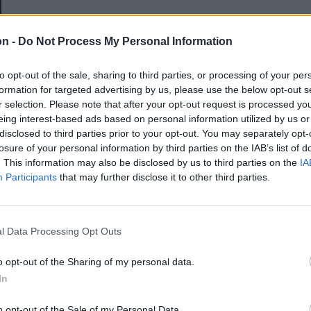
E-mail-cím
on -
Do Not Process My Personal Information
to opt-out of the sale, sharing to third parties, or processing of your per
Jelszó
formation for targeted advertising by us, please use the below opt-out s
r selection. Please note that after your opt-out request is processed y
eing interest-based ads based on personal information utilized by us or
disclosed to third parties prior to your opt-out. You may separately opt-
Elfelejtette a jelszavát?
losure of your personal information by third parties on the IAB’s list of
. This information may also be disclosed by us to third parties on the
IA
Participants
that may further disclose it to other third parties.
BEJELENTKEZÉS
Regisztráció
l Data Processing Opt Outs
o opt-out of the Sharing of my personal data.
In
o opt-out of the Sale of my Personal Data.