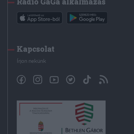
Rádió GaGa alkalmazás
Kapcsolat
Írjon nekünk