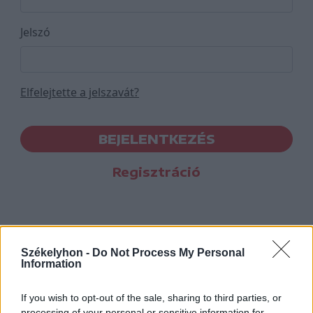
Jelszó
Elfelejtette a jelszavát?
BEJELENTKEZÉS
Regisztráció
Székelyhon -
Do Not Process My Personal
Information
If you wish to opt-out of the sale, sharing to third parties, or
processing of your personal or sensitive information for