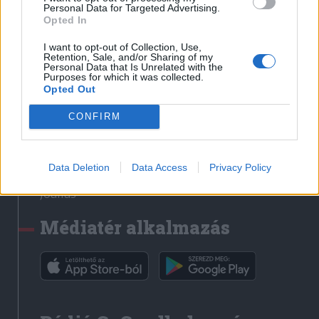
Médiatér
Personal Data for Targeted Advertising.
Opted In
Székely Sport
I want to opt-out of Collection, Use,
Liget
Retention, Sale, and/or Sharing of my
Personal Data that Is Unrelated with the
Krónika
Purposes for which it was collected.
Opted Out
Bihari Napló
Erdélyi Napló
CONFIRM
Főtér
Nőileg
Data Deletion
Data Access
Privacy Policy
Rádió GaGa
Jóállás
Médiatér alkalmazás