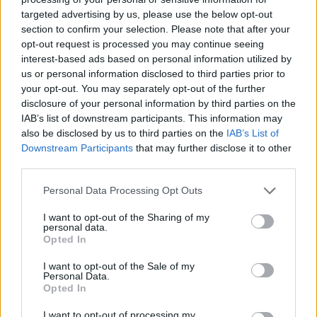
targeted advertising by us, please use the below opt-out
section to confirm your selection. Please note that after your
Hasznos
opt-out request is processed you may continue seeing
interest-based ads based on personal information utilized by
Impresszum
us or personal information disclosed to third parties prior to
your opt-out. You may separately opt-out of the further
Szerzői jogok
disclosure of your personal information by third parties on the
Adatvédelmi tájékoztató
IAB’s list of downstream participants. This information may
Cookie-kezelési tájékoztató
also be disclosed by us to third parties on the
IAB’s List of
Downstream Participants
that may further disclose it to other
Hozzászólási szabályzat
third parties.
Nyomtatott lapjaink archívuma
Székely Hírmondó archívuma
Personal Data Processing Opt Outs
Médiaajánlat
I want to opt-out of the Sharing of my
personal data.
Opted In
Látogatottsági adatok
I want to opt-out of the Sale of my
Personal Data.
Sütibeállítások
Opted In
I want to opt-out of processing my