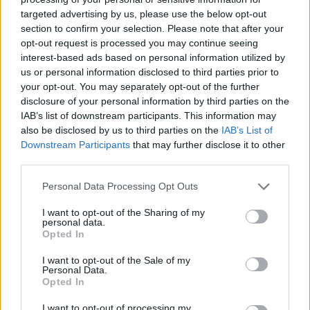
targeted advertising by us, please use the below opt-out
section to confirm your selection. Please note that after your
Hasznos
opt-out request is processed you may continue seeing
interest-based ads based on personal information utilized by
Impresszum
us or personal information disclosed to third parties prior to
your opt-out. You may separately opt-out of the further
Szerzői jogok
disclosure of your personal information by third parties on the
Adatvédelmi tájékoztató
IAB’s list of downstream participants. This information may
Cookie-kezelési tájékoztató
also be disclosed by us to third parties on the
IAB’s List of
Downstream Participants
that may further disclose it to other
Hozzászólási szabályzat
third parties.
Nyomtatott lapjaink archívuma
Székely Hírmondó archívuma
Personal Data Processing Opt Outs
Médiaajánlat
I want to opt-out of the Sharing of my
personal data.
Opted In
Látogatottsági adatok
I want to opt-out of the Sale of my
Personal Data.
Sütibeállítások
Opted In
I want to opt-out of processing my