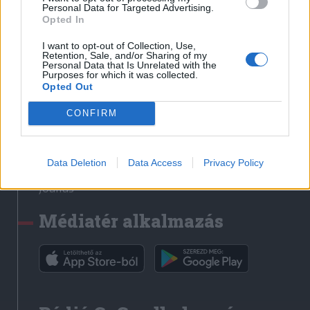
Médiatér
Personal Data for Targeted Advertising.
Opted In
Székely Sport
I want to opt-out of Collection, Use,
Liget
Retention, Sale, and/or Sharing of my
Personal Data that Is Unrelated with the
Krónika
Purposes for which it was collected.
Opted Out
Bihari Napló
Erdélyi Napló
CONFIRM
Főtér
Nőileg
Data Deletion
Data Access
Privacy Policy
Rádió GaGa
Jóállás
Médiatér alkalmazás