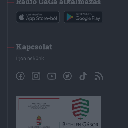
Rádió GaGa alkalmazás
Kapcsolat
Írjon nekünk