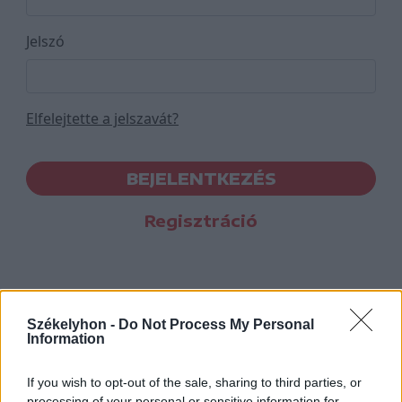
Jelszó
Elfelejtette a jelszavát?
BEJELENTKEZÉS
Regisztráció
Székelyhon -
Do Not Process My Personal
Information
If you wish to opt-out of the sale, sharing to third parties, or
processing of your personal or sensitive information for