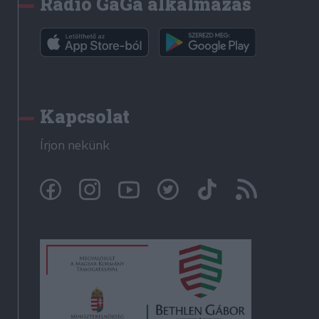
Rádió GaGa alkalmazás
Kapcsolat
Írjon nekünk