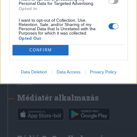
Médiatér
Personal Data for Targeted Advertising.
Opted In
Székely Sport
I want to opt-out of Collection, Use,
Liget
Retention, Sale, and/or Sharing of my
Personal Data that Is Unrelated with the
Krónika
Purposes for which it was collected.
Opted Out
Bihari Napló
Erdélyi Napló
CONFIRM
Főtér
Nőileg
Data Deletion
Data Access
Privacy Policy
Rádió GaGa
Jóállás
Médiatér alkalmazás