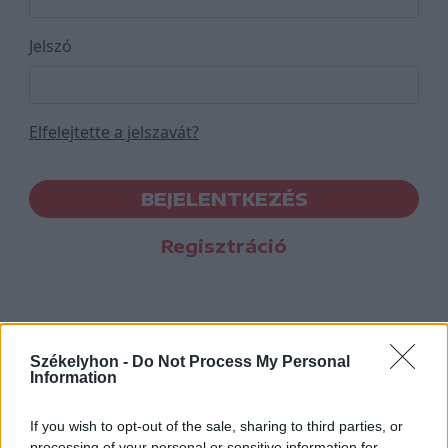
Jelszó
Elfelejtette a jelszavát?
BEJELENTKEZÉS
Regisztráció
Székelyhon -
Do Not Process My Personal
Information
If you wish to opt-out of the sale, sharing to third parties, or
processing of your personal or sensitive information for