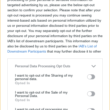
targeted advertising by us, please use the below opt-out
section to confirm your selection. Please note that after your
Hasznos
opt-out request is processed you may continue seeing
interest-based ads based on personal information utilized by
Impresszum
us or personal information disclosed to third parties prior to
your opt-out. You may separately opt-out of the further
Szerzői jogok
disclosure of your personal information by third parties on the
Adatvédelmi tájékoztató
IAB’s list of downstream participants. This information may
Cookie-kezelési tájékoztató
also be disclosed by us to third parties on the
IAB’s List of
Downstream Participants
that may further disclose it to other
Hozzászólási szabályzat
third parties.
Nyomtatott lapjaink archívuma
Székely Hírmondó archívuma
Personal Data Processing Opt Outs
Médiaajánlat
I want to opt-out of the Sharing of my
personal data.
Opted In
Látogatottsági adatok
I want to opt-out of the Sale of my
Personal Data.
Sütibeállítások
Opted In
I want to opt-out of processing my