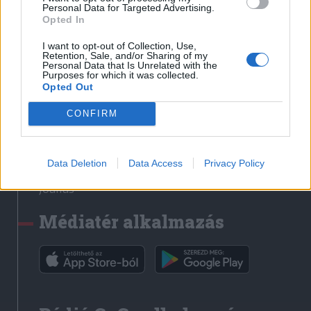
Médiatér
Personal Data for Targeted Advertising.
Opted In
Székely Sport
I want to opt-out of Collection, Use,
Liget
Retention, Sale, and/or Sharing of my
Personal Data that Is Unrelated with the
Krónika
Purposes for which it was collected.
Opted Out
Bihari Napló
Erdélyi Napló
CONFIRM
Főtér
Nőileg
Data Deletion
Data Access
Privacy Policy
Rádió GaGa
Jóállás
Médiatér alkalmazás