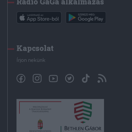
Rádió GaGa alkalmazás
Kapcsolat
Írjon nekünk