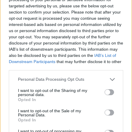
targeted advertising by us, please use the below opt-out
section to confirm your selection. Please note that after your
Hasznos
opt-out request is processed you may continue seeing
interest-based ads based on personal information utilized by
Impresszum
us or personal information disclosed to third parties prior to
your opt-out. You may separately opt-out of the further
Szerzői jogok
disclosure of your personal information by third parties on the
Adatvédelmi tájékoztató
IAB’s list of downstream participants. This information may
Cookie-kezelési tájékoztató
also be disclosed by us to third parties on the
IAB’s List of
Downstream Participants
that may further disclose it to other
Hozzászólási szabályzat
third parties.
Nyomtatott lapjaink archívuma
Székely Hírmondó archívuma
Personal Data Processing Opt Outs
Médiaajánlat
I want to opt-out of the Sharing of my
personal data.
Opted In
Látogatottsági adatok
I want to opt-out of the Sale of my
Personal Data.
Sütibeállítások
Opted In
I want to opt-out of processing my