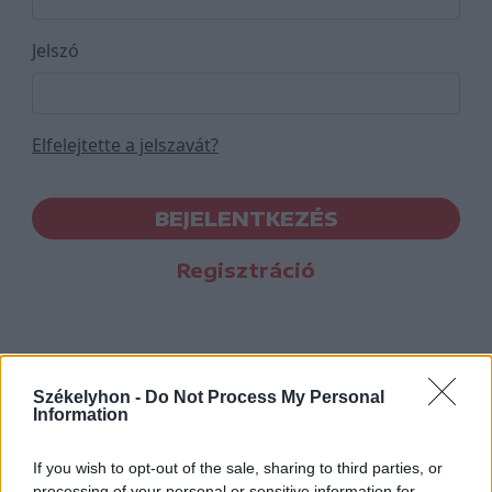
Jelszó
Elfelejtette a jelszavát?
BEJELENTKEZÉS
Regisztráció
Székelyhon -
Do Not Process My Personal
Information
If you wish to opt-out of the sale, sharing to third parties, or
processing of your personal or sensitive information for