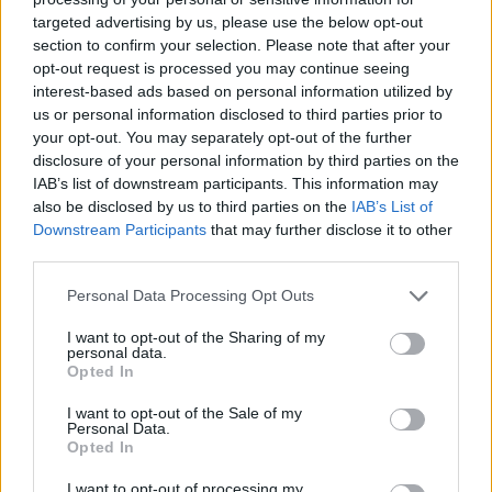
targeted advertising by us, please use the below opt-out
section to confirm your selection. Please note that after your
Hasznos
opt-out request is processed you may continue seeing
interest-based ads based on personal information utilized by
Impresszum
us or personal information disclosed to third parties prior to
your opt-out. You may separately opt-out of the further
Szerzői jogok
disclosure of your personal information by third parties on the
Adatvédelmi tájékoztató
IAB’s list of downstream participants. This information may
Cookie-kezelési tájékoztató
also be disclosed by us to third parties on the
IAB’s List of
Downstream Participants
that may further disclose it to other
Hozzászólási szabályzat
third parties.
Nyomtatott lapjaink archívuma
Székely Hírmondó archívuma
Personal Data Processing Opt Outs
Médiaajánlat
I want to opt-out of the Sharing of my
personal data.
Opted In
Látogatottsági adatok
I want to opt-out of the Sale of my
Personal Data.
Sütibeállítások
Opted In
I want to opt-out of processing my