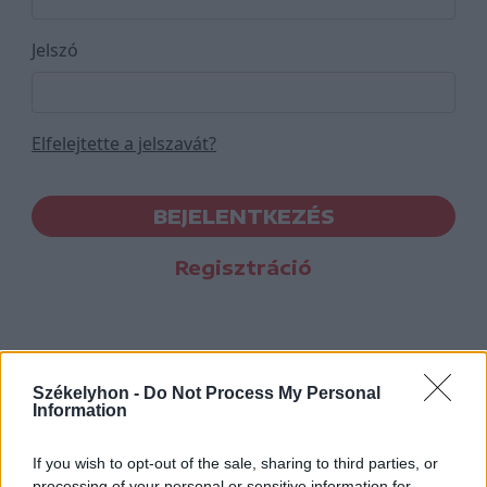
Jelszó
Elfelejtette a jelszavát?
BEJELENTKEZÉS
Regisztráció
Székelyhon -
Do Not Process My Personal
Information
If you wish to opt-out of the sale, sharing to third parties, or
processing of your personal or sensitive information for