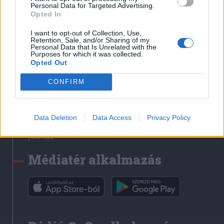
Médiatér
Personal Data for Targeted Advertising.
Opted In
Székely Sport
I want to opt-out of Collection, Use,
Liget
Retention, Sale, and/or Sharing of my
Personal Data that Is Unrelated with the
Krónika
Purposes for which it was collected.
Opted Out
Bihari Napló
Erdélyi Napló
CONFIRM
Főtér
Nőileg
Data Deletion
Data Access
Privacy Policy
Rádió GaGa
Jóállás
Médiatér alkalmazás