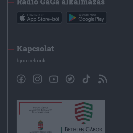
Rádió GaGa alkalmazás
Kapcsolat
Írjon nekünk