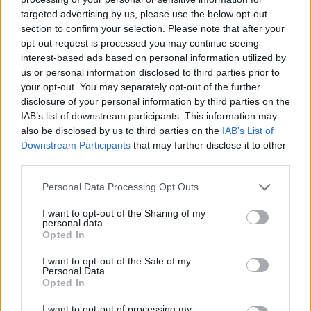
targeted advertising by us, please use the below opt-out
section to confirm your selection. Please note that after your
Hasznos
opt-out request is processed you may continue seeing
interest-based ads based on personal information utilized by
Impresszum
us or personal information disclosed to third parties prior to
your opt-out. You may separately opt-out of the further
Szerzői jogok
disclosure of your personal information by third parties on the
Adatvédelmi tájékoztató
IAB’s list of downstream participants. This information may
Cookie-kezelési tájékoztató
also be disclosed by us to third parties on the
IAB’s List of
Downstream Participants
that may further disclose it to other
Hozzászólási szabályzat
third parties.
Nyomtatott lapjaink archívuma
Székely Hírmondó archívuma
Personal Data Processing Opt Outs
Médiaajánlat
I want to opt-out of the Sharing of my
personal data.
Opted In
Látogatottsági adatok
I want to opt-out of the Sale of my
Personal Data.
Sütibeállítások
Opted In
I want to opt-out of processing my