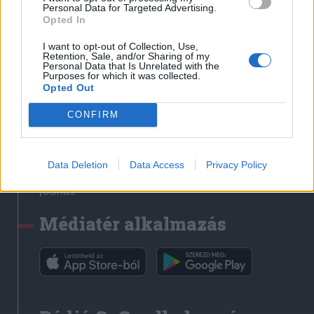
Médiatér
Personal Data for Targeted Advertising.
Opted In
Székely Sport
I want to opt-out of Collection, Use,
Liget
Retention, Sale, and/or Sharing of my
Personal Data that Is Unrelated with the
Krónika
Purposes for which it was collected.
Opted Out
Bihari Napló
Erdélyi Napló
CONFIRM
Főtér
Nőileg
Data Deletion
Data Access
Privacy Policy
Rádió GaGa
Jóállás
Médiatér alkalmazás