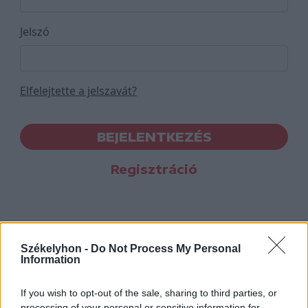
Jelszó
Elfelejtette a jelszavát?
BEJELENTKEZÉS
Regisztráció
Székelyhon -
Do Not Process My Personal
Information
If you wish to opt-out of the sale, sharing to third parties, or
processing of your personal or sensitive information for