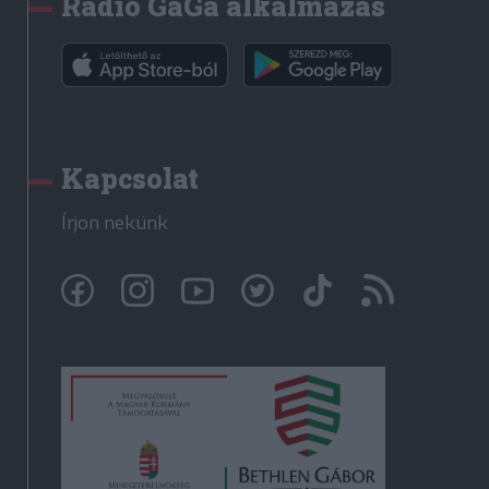
Rádió GaGa alkalmazás
Kapcsolat
Írjon nekünk