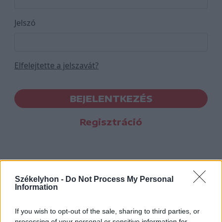
Jelszó
Elfelejtette a jelszavát?
BEJELENTKEZÉS
Regisztráció
Székelyhon -
Do Not Process My Personal
Information
If you wish to opt-out of the sale, sharing to third parties, or
processing of your personal or sensitive information for