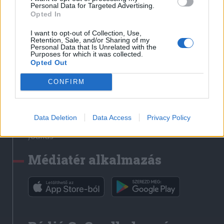
Médiatér
Personal Data for Targeted Advertising.
Opted In
Székely Sport
I want to opt-out of Collection, Use,
Liget
Retention, Sale, and/or Sharing of my
Personal Data that Is Unrelated with the
Krónika
Purposes for which it was collected.
Opted Out
Bihari Napló
Erdélyi Napló
CONFIRM
Főtér
Nőileg
Data Deletion
Data Access
Privacy Policy
Rádió GaGa
Jóállás
Médiatér alkalmazás