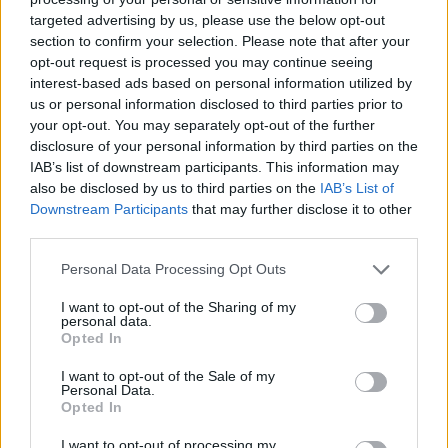
targeted advertising by us, please use the below opt-out
section to confirm your selection. Please note that after your
Hasznos
opt-out request is processed you may continue seeing
interest-based ads based on personal information utilized by
Impresszum
us or personal information disclosed to third parties prior to
your opt-out. You may separately opt-out of the further
Szerzői jogok
disclosure of your personal information by third parties on the
Adatvédelmi tájékoztató
IAB’s list of downstream participants. This information may
Cookie-kezelési tájékoztató
also be disclosed by us to third parties on the
IAB’s List of
Downstream Participants
that may further disclose it to other
Hozzászólási szabályzat
third parties.
Nyomtatott lapjaink archívuma
Székely Hírmondó archívuma
Personal Data Processing Opt Outs
Médiaajánlat
I want to opt-out of the Sharing of my
personal data.
Opted In
Látogatottsági adatok
I want to opt-out of the Sale of my
Personal Data.
Sütibeállítások
Opted In
I want to opt-out of processing my