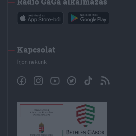
Rádió GaGa alkalmazás
Kapcsolat
Írjon nekünk