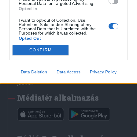
Médiatér
Personal Data for Targeted Advertising.
Opted In
Székely Sport
I want to opt-out of Collection, Use,
Liget
Retention, Sale, and/or Sharing of my
Personal Data that Is Unrelated with the
Krónika
Purposes for which it was collected.
Opted Out
Bihari Napló
Erdélyi Napló
CONFIRM
Főtér
Nőileg
Data Deletion
Data Access
Privacy Policy
Rádió GaGa
Jóállás
Médiatér alkalmazás