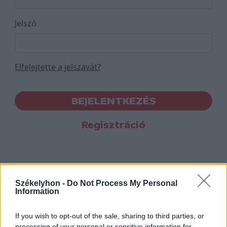
Jelszó
Elfelejtette a jelszavát?
BEJELENTKEZÉS
Regisztráció
Székelyhon -
Do Not Process My Personal
Information
If you wish to opt-out of the sale, sharing to third parties, or
processing of your personal or sensitive information for