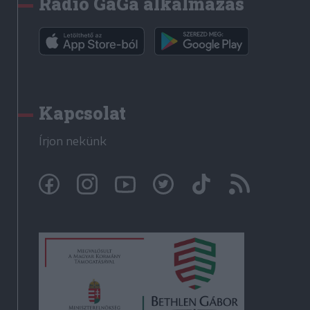
Rádió GaGa alkalmazás
Kapcsolat
Írjon nekünk