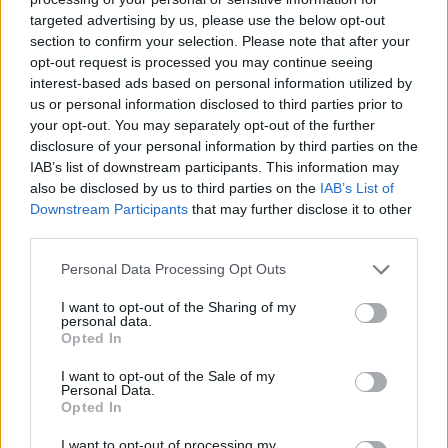
targeted advertising by us, please use the below opt-out
section to confirm your selection. Please note that after your
Hasznos
opt-out request is processed you may continue seeing
interest-based ads based on personal information utilized by
Impresszum
us or personal information disclosed to third parties prior to
your opt-out. You may separately opt-out of the further
Szerzői jogok
disclosure of your personal information by third parties on the
Adatvédelmi tájékoztató
IAB’s list of downstream participants. This information may
Cookie-kezelési tájékoztató
also be disclosed by us to third parties on the
IAB’s List of
Downstream Participants
that may further disclose it to other
Hozzászólási szabályzat
third parties.
Nyomtatott lapjaink archívuma
Székely Hírmondó archívuma
Personal Data Processing Opt Outs
Médiaajánlat
I want to opt-out of the Sharing of my
personal data.
Opted In
Látogatottsági adatok
I want to opt-out of the Sale of my
Personal Data.
Sütibeállítások
Opted In
I want to opt-out of processing my