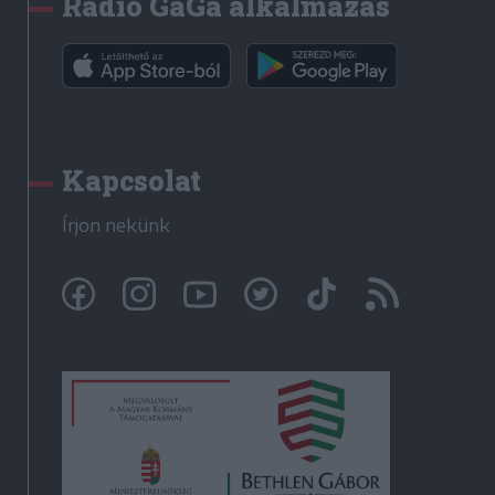
Rádió GaGa alkalmazás
Kapcsolat
Írjon nekünk