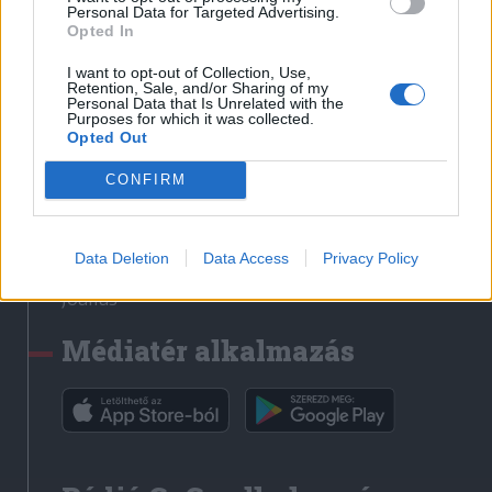
Médiatér
Personal Data for Targeted Advertising.
Opted In
Székely Sport
I want to opt-out of Collection, Use,
Liget
Retention, Sale, and/or Sharing of my
Personal Data that Is Unrelated with the
Krónika
Purposes for which it was collected.
Opted Out
Bihari Napló
Erdélyi Napló
CONFIRM
Főtér
Nőileg
Data Deletion
Data Access
Privacy Policy
Rádió GaGa
Jóállás
Médiatér alkalmazás