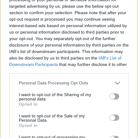
targeted advertising by us, please use the below opt-out
section to confirm your selection. Please note that after your
Hasznos
opt-out request is processed you may continue seeing
interest-based ads based on personal information utilized by
Impresszum
us or personal information disclosed to third parties prior to
your opt-out. You may separately opt-out of the further
Szerzői jogok
disclosure of your personal information by third parties on the
Adatvédelmi tájékoztató
IAB’s list of downstream participants. This information may
Cookie-kezelési tájékoztató
also be disclosed by us to third parties on the
IAB’s List of
Downstream Participants
that may further disclose it to other
Hozzászólási szabályzat
third parties.
Nyomtatott lapjaink archívuma
Székely Hírmondó archívuma
Personal Data Processing Opt Outs
Médiaajánlat
I want to opt-out of the Sharing of my
personal data.
Opted In
Látogatottsági adatok
I want to opt-out of the Sale of my
Personal Data.
Sütibeállítások
Opted In
I want to opt-out of processing my