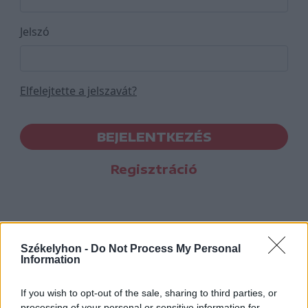
Jelszó
Elfelejtette a jelszavát?
BEJELENTKEZÉS
Regisztráció
Székelyhon -
Do Not Process My Personal
Information
If you wish to opt-out of the sale, sharing to third parties, or
processing of your personal or sensitive information for