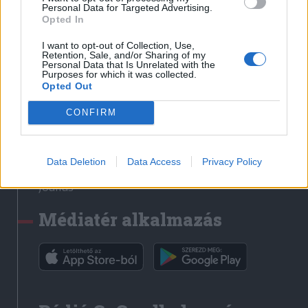
Médiatér
Personal Data for Targeted Advertising.
Opted In
Székely Sport
I want to opt-out of Collection, Use,
Liget
Retention, Sale, and/or Sharing of my
Personal Data that Is Unrelated with the
Krónika
Purposes for which it was collected.
Opted Out
Bihari Napló
Erdélyi Napló
CONFIRM
Főtér
Nőileg
Data Deletion
Data Access
Privacy Policy
Rádió GaGa
Jóállás
Médiatér alkalmazás