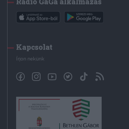
Rádió GaGa alkalmazás
Kapcsolat
Írjon nekünk