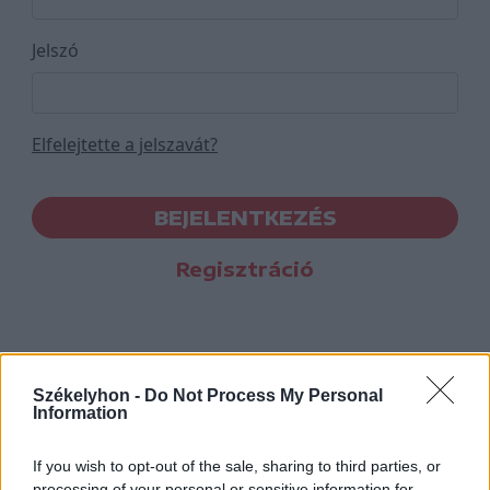
Jelszó
Elfelejtette a jelszavát?
BEJELENTKEZÉS
Regisztráció
Székelyhon -
Do Not Process My Personal
Information
If you wish to opt-out of the sale, sharing to third parties, or
processing of your personal or sensitive information for