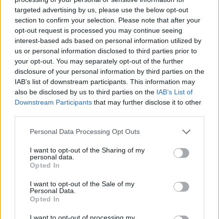
targeted advertising by us, please use the below opt-out
section to confirm your selection. Please note that after your
Hasznos
opt-out request is processed you may continue seeing
interest-based ads based on personal information utilized by
Impresszum
us or personal information disclosed to third parties prior to
your opt-out. You may separately opt-out of the further
Szerzői jogok
disclosure of your personal information by third parties on the
Adatvédelmi tájékoztató
IAB’s list of downstream participants. This information may
Cookie-kezelési tájékoztató
also be disclosed by us to third parties on the
IAB’s List of
Downstream Participants
that may further disclose it to other
Hozzászólási szabályzat
third parties.
Nyomtatott lapjaink archívuma
Székely Hírmondó archívuma
Personal Data Processing Opt Outs
Médiaajánlat
I want to opt-out of the Sharing of my
personal data.
Opted In
Látogatottsági adatok
I want to opt-out of the Sale of my
Personal Data.
Sütibeállítások
Opted In
I want to opt-out of processing my