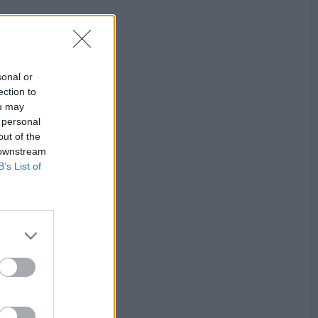
sonal or
ection to
ou may
 personal
out of the
 downstream
B’s List of