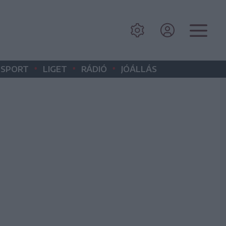
•
•
•
SPORT
LIGET
RÁDIÓ
JÓÁLLÁS