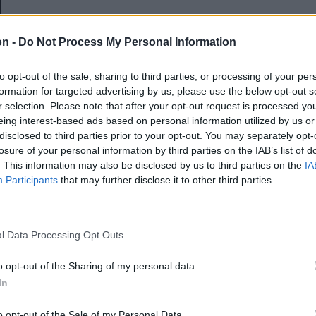
E-mail-cím
on -
Do Not Process My Personal Information
to opt-out of the sale, sharing to third parties, or processing of your per
Jelszó
formation for targeted advertising by us, please use the below opt-out s
r selection. Please note that after your opt-out request is processed y
eing interest-based ads based on personal information utilized by us or
disclosed to third parties prior to your opt-out. You may separately opt-
Elfelejtette a jelszavát?
losure of your personal information by third parties on the IAB’s list of
. This information may also be disclosed by us to third parties on the
IA
Participants
that may further disclose it to other third parties.
BEJELENTKEZÉS
Regisztráció
l Data Processing Opt Outs
o opt-out of the Sharing of my personal data.
In
o opt-out of the Sale of my Personal Data.