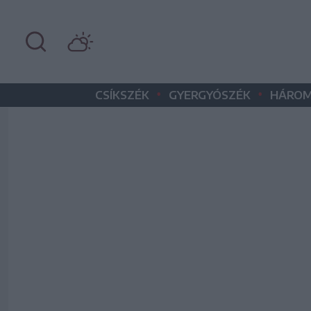
•
•
CSÍKSZÉK
GYERGYÓSZÉK
HÁROM