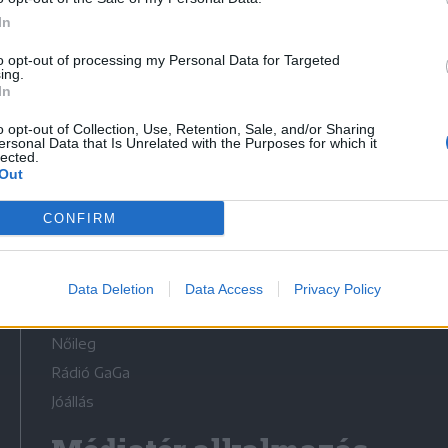
In
to opt-out of processing my Personal Data for Targeted
ing.
In
Médiatér
o opt-out of Collection, Use, Retention, Sale, and/or Sharing
ersonal Data that Is Unrelated with the Purposes for which it
lected.
Székely Sport
Out
Liget
CONFIRM
Krónika
Bihari Napló
Erdélyi Napló
Data Deletion
Data Access
Privacy Policy
Főtér
Nőileg
Rádió GaGa
Jóállás