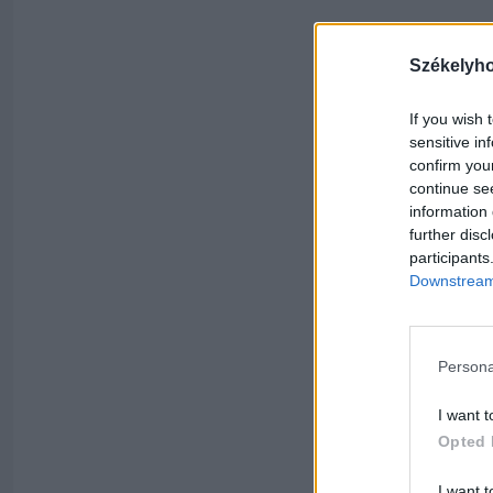
Székelyh
If you wish 
sensitive in
confirm you
continue se
information 
further disc
participants
Downstream 
Persona
I want t
Opted 
I want t