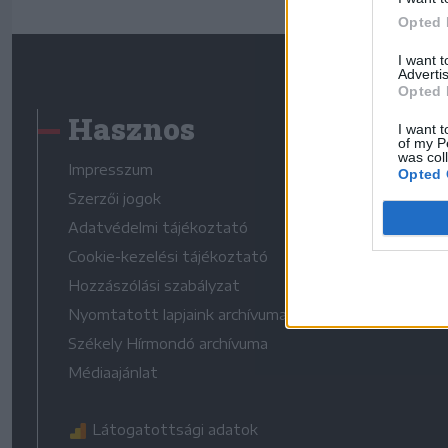
Opted 
I want 
Advertis
Opted 
Hasznos
I want t
of my P
was col
Impresszum
Opted 
Szerzői jogok
Adatvédelmi tájékoztató
Cookie-kezelési tájékoztató
Hozzászólási szabályzat
Nyomtatott lapjaink archívuma
Székely Hírmondó archívuma
Médiaajánlat
Látogatottsági adatok