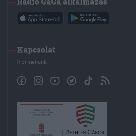
Rádió GaGa alkalmazás
Kapcsolat
Írjon nekünk