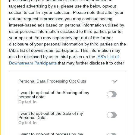
targeted advertising by us, please use the below opt-out
section to confirm your selection. Please note that after your
Hasznos
opt-out request is processed you may continue seeing
interest-based ads based on personal information utilized by
Impresszum
us or personal information disclosed to third parties prior to
your opt-out. You may separately opt-out of the further
Szerzői jogok
disclosure of your personal information by third parties on the
Adatvédelmi tájékoztató
IAB’s list of downstream participants. This information may
Cookie-kezelési tájékoztató
also be disclosed by us to third parties on the
IAB’s List of
Downstream Participants
that may further disclose it to other
Hozzászólási szabályzat
third parties.
Nyomtatott lapjaink archívuma
Székely Hírmondó archívuma
Personal Data Processing Opt Outs
Médiaajánlat
I want to opt-out of the Sharing of my
personal data.
Opted In
Látogatottsági adatok
I want to opt-out of the Sale of my
Personal Data.
Sütibeállítások
Opted In
I want to opt-out of processing my