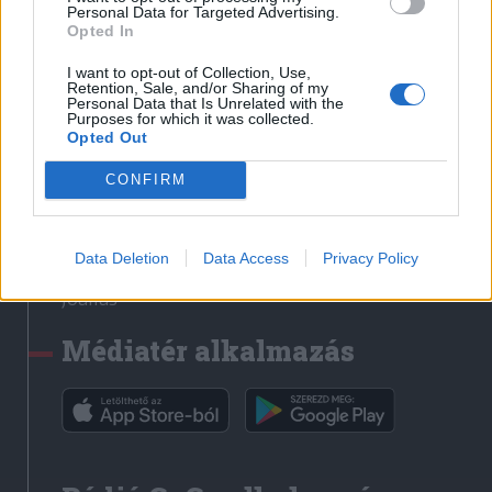
Médiatér
Personal Data for Targeted Advertising.
Opted In
Székely Sport
I want to opt-out of Collection, Use,
Liget
Retention, Sale, and/or Sharing of my
Personal Data that Is Unrelated with the
Krónika
Purposes for which it was collected.
Opted Out
Bihari Napló
Erdélyi Napló
CONFIRM
Főtér
Nőileg
Data Deletion
Data Access
Privacy Policy
Rádió GaGa
Jóállás
Médiatér alkalmazás