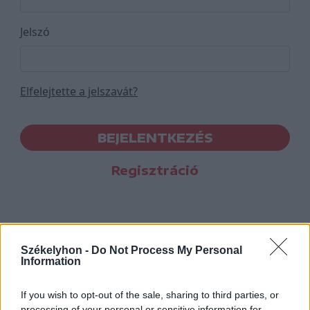
Jelszó
Elfelejtette a jelszavát?
BEJELENTKEZÉS
Regisztráció
Székelyhon -
Do Not Process My Personal
Information
If you wish to opt-out of the sale, sharing to third parties, or
processing of your personal or sensitive information for