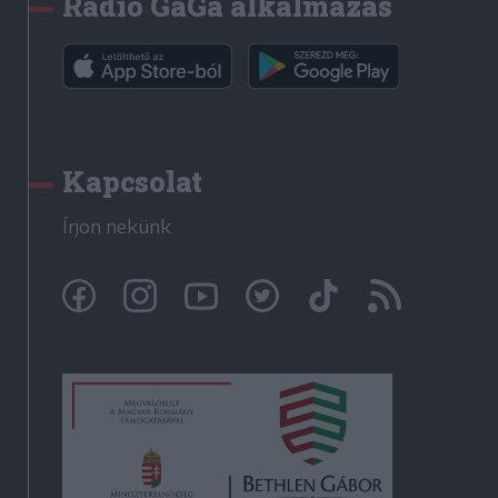
Rádió GaGa alkalmazás
Kapcsolat
Írjon nekünk