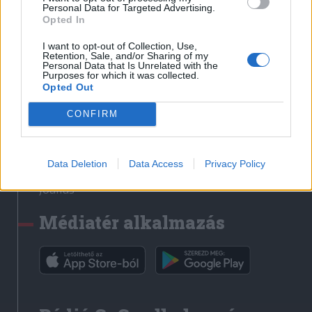
Médiatér
Personal Data for Targeted Advertising.
Opted In
Székely Sport
I want to opt-out of Collection, Use,
Liget
Retention, Sale, and/or Sharing of my
Personal Data that Is Unrelated with the
Krónika
Purposes for which it was collected.
Opted Out
Bihari Napló
Erdélyi Napló
CONFIRM
Főtér
Nőileg
Data Deletion
Data Access
Privacy Policy
Rádió GaGa
Jóállás
Médiatér alkalmazás