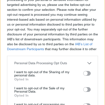
targeted advertising by us, please use the below opt-out
section to confirm your selection. Please note that after your
Hasznos
opt-out request is processed you may continue seeing
interest-based ads based on personal information utilized by
Impresszum
us or personal information disclosed to third parties prior to
your opt-out. You may separately opt-out of the further
Szerzői jogok
disclosure of your personal information by third parties on the
Adatvédelmi tájékoztató
IAB’s list of downstream participants. This information may
Cookie-kezelési tájékoztató
also be disclosed by us to third parties on the
IAB’s List of
Downstream Participants
that may further disclose it to other
Hozzászólási szabályzat
third parties.
Nyomtatott lapjaink archívuma
Székely Hírmondó archívuma
Personal Data Processing Opt Outs
Médiaajánlat
I want to opt-out of the Sharing of my
personal data.
Opted In
Látogatottsági adatok
I want to opt-out of the Sale of my
Personal Data.
Sütibeállítások
Opted In
I want to opt-out of processing my