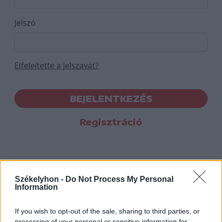
Jelszó
Elfelejtette a jelszavát?
BEJELENTKEZÉS
Regisztráció
Székelyhon -
Do Not Process My Personal
Information
If you wish to opt-out of the sale, sharing to third parties, or
processing of your personal or sensitive information for