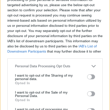
targeted advertising by us, please use the below opt-out
section to confirm your selection. Please note that after your
Hasznos
opt-out request is processed you may continue seeing
interest-based ads based on personal information utilized by
Impresszum
us or personal information disclosed to third parties prior to
your opt-out. You may separately opt-out of the further
Szerzői jogok
disclosure of your personal information by third parties on the
Adatvédelmi tájékoztató
IAB’s list of downstream participants. This information may
Cookie-kezelési tájékoztató
also be disclosed by us to third parties on the
IAB’s List of
Downstream Participants
that may further disclose it to other
Hozzászólási szabályzat
third parties.
Nyomtatott lapjaink archívuma
Székely Hírmondó archívuma
Personal Data Processing Opt Outs
Médiaajánlat
I want to opt-out of the Sharing of my
personal data.
Opted In
Látogatottsági adatok
I want to opt-out of the Sale of my
Personal Data.
Sütibeállítások
Opted In
I want to opt-out of processing my