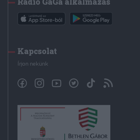
Rádió GaGa alkalmazás
Kapcsolat
Írjon nekünk