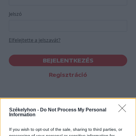
Jelszó
Elfelejtette a jelszavát?
BEJELENTKEZÉS
Regisztráció
Székelyhon -
Do Not Process My Personal
Information
If you wish to opt-out of the sale, sharing to third parties, or
processing of your personal or sensitive information for