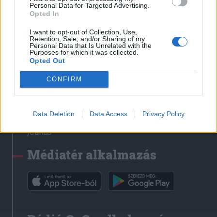
Médiatér
Personal Data for Targeted Advertising.
Opted In
Székely Sport
I want to opt-out of Collection, Use,
Liget
Retention, Sale, and/or Sharing of my
Personal Data that Is Unrelated with the
Krónika
Purposes for which it was collected.
Opted Out
Bihari Napló
Erdélyi Napló
CONFIRM
Főtér
Nőileg
Data Deletion
Data Access
Privacy Policy
Rádió GaGa
Jóállás
Médiatér alkalmazás