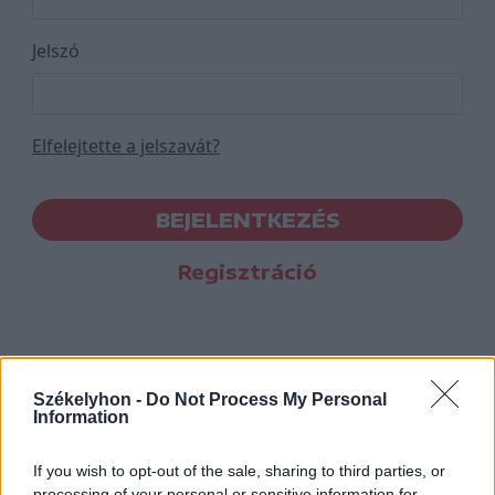
Jelszó
Elfelejtette a jelszavát?
BEJELENTKEZÉS
Regisztráció
Székelyhon -
Do Not Process My Personal
Information
If you wish to opt-out of the sale, sharing to third parties, or
processing of your personal or sensitive information for