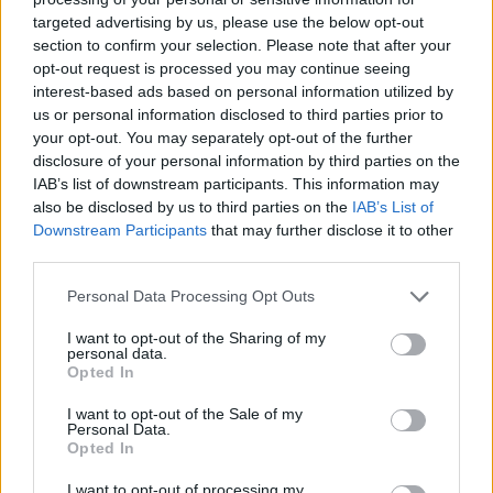
targeted advertising by us, please use the below opt-out
section to confirm your selection. Please note that after your
Hasznos
opt-out request is processed you may continue seeing
interest-based ads based on personal information utilized by
Impresszum
us or personal information disclosed to third parties prior to
your opt-out. You may separately opt-out of the further
Szerzői jogok
disclosure of your personal information by third parties on the
Adatvédelmi tájékoztató
IAB’s list of downstream participants. This information may
Cookie-kezelési tájékoztató
also be disclosed by us to third parties on the
IAB’s List of
Downstream Participants
that may further disclose it to other
Hozzászólási szabályzat
third parties.
Nyomtatott lapjaink archívuma
Székely Hírmondó archívuma
Personal Data Processing Opt Outs
Médiaajánlat
I want to opt-out of the Sharing of my
personal data.
Opted In
Látogatottsági adatok
I want to opt-out of the Sale of my
Personal Data.
Sütibeállítások
Opted In
I want to opt-out of processing my