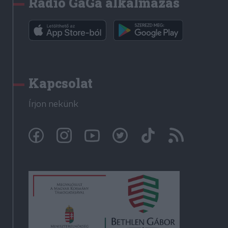
Rádió GaGa alkalmazás
Kapcsolat
Írjon nekünk