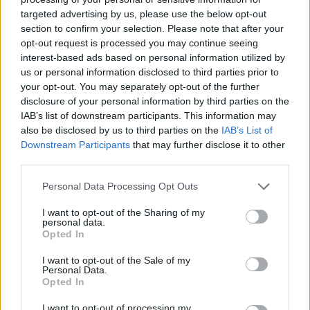
targeted advertising by us, please use the below opt-out
section to confirm your selection. Please note that after your
Hasznos
opt-out request is processed you may continue seeing
interest-based ads based on personal information utilized by
Impresszum
us or personal information disclosed to third parties prior to
your opt-out. You may separately opt-out of the further
Szerzői jogok
disclosure of your personal information by third parties on the
Adatvédelmi tájékoztató
IAB’s list of downstream participants. This information may
Cookie-kezelési tájékoztató
also be disclosed by us to third parties on the
IAB’s List of
Downstream Participants
that may further disclose it to other
Hozzászólási szabályzat
third parties.
Nyomtatott lapjaink archívuma
Székely Hírmondó archívuma
Personal Data Processing Opt Outs
Médiaajánlat
I want to opt-out of the Sharing of my
personal data.
Opted In
Látogatottsági adatok
I want to opt-out of the Sale of my
Personal Data.
Sütibeállítások
Opted In
I want to opt-out of processing my