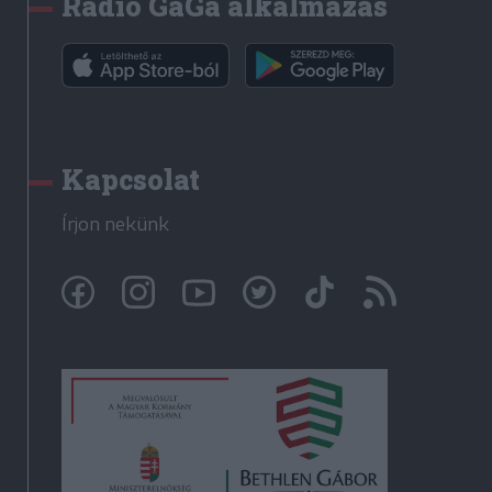
Rádió GaGa alkalmazás
Kapcsolat
Írjon nekünk