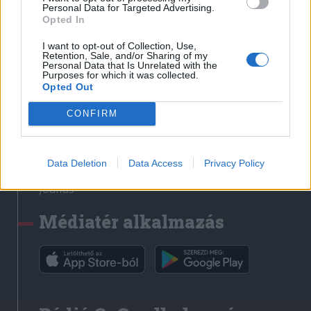
Médiatér
Personal Data for Targeted Advertising.
Opted In
Székely Sport
I want to opt-out of Collection, Use,
Liget
Retention, Sale, and/or Sharing of my
Personal Data that Is Unrelated with the
Krónika
Purposes for which it was collected.
Opted Out
Bihari Napló
Erdélyi Napló
CONFIRM
Főtér
Nőileg
Data Deletion
Data Access
Privacy Policy
Rádió GaGa
Jóállás
Médiatér alkalmazás