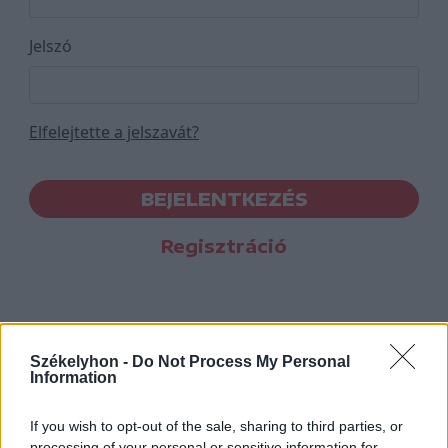
Jelszó
Elfelejtette a jelszavát?
BEJELENTKEZÉS
Regisztráció
Székelyhon -
Do Not Process My Personal
Information
If you wish to opt-out of the sale, sharing to third parties, or
processing of your personal or sensitive information for