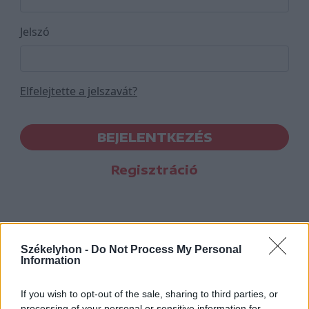
Jelszó
Elfelejtette a jelszavát?
BEJELENTKEZÉS
Regisztráció
Székelyhon -
Do Not Process My Personal
Information
If you wish to opt-out of the sale, sharing to third parties, or
processing of your personal or sensitive information for