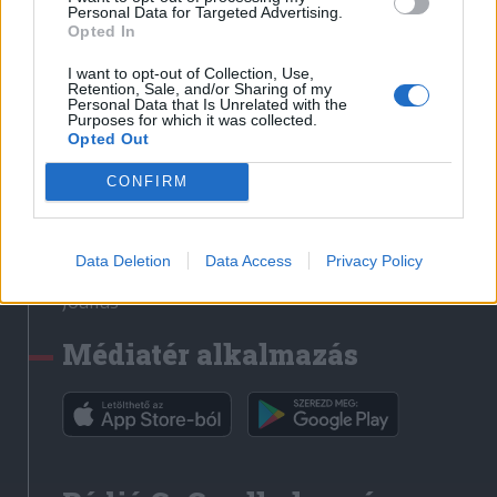
Médiatér
Personal Data for Targeted Advertising.
Opted In
Székely Sport
I want to opt-out of Collection, Use,
Liget
Retention, Sale, and/or Sharing of my
Personal Data that Is Unrelated with the
Krónika
Purposes for which it was collected.
Opted Out
Bihari Napló
Erdélyi Napló
CONFIRM
Főtér
Nőileg
Data Deletion
Data Access
Privacy Policy
Rádió GaGa
Jóállás
Médiatér alkalmazás