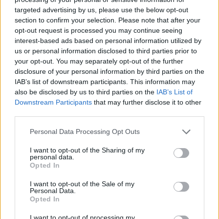
targeted advertising by us, please use the below opt-out
section to confirm your selection. Please note that after your
Hasznos
opt-out request is processed you may continue seeing
interest-based ads based on personal information utilized by
Impresszum
us or personal information disclosed to third parties prior to
your opt-out. You may separately opt-out of the further
Szerzői jogok
disclosure of your personal information by third parties on the
Adatvédelmi tájékoztató
IAB’s list of downstream participants. This information may
Cookie-kezelési tájékoztató
also be disclosed by us to third parties on the
IAB’s List of
Downstream Participants
that may further disclose it to other
Hozzászólási szabályzat
third parties.
Nyomtatott lapjaink archívuma
Székely Hírmondó archívuma
Personal Data Processing Opt Outs
Médiaajánlat
I want to opt-out of the Sharing of my
personal data.
Opted In
Látogatottsági adatok
I want to opt-out of the Sale of my
Personal Data.
Sütibeállítások
Opted In
I want to opt-out of processing my