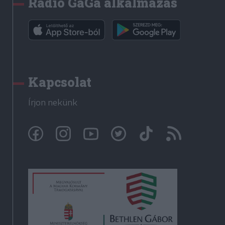
Rádió GaGa alkalmazás
Kapcsolat
Írjon nekünk