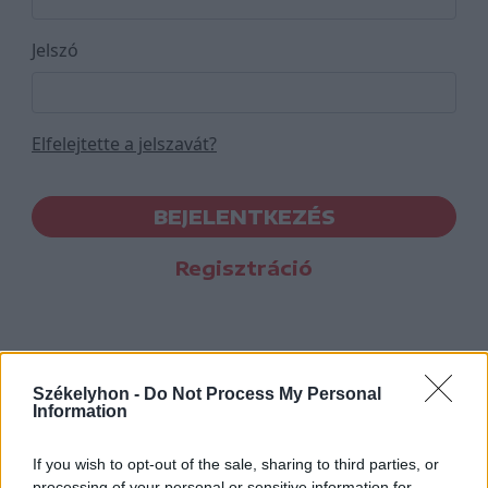
Jelszó
Elfelejtette a jelszavát?
BEJELENTKEZÉS
Regisztráció
Székelyhon -
Do Not Process My Personal
Information
If you wish to opt-out of the sale, sharing to third parties, or
processing of your personal or sensitive information for