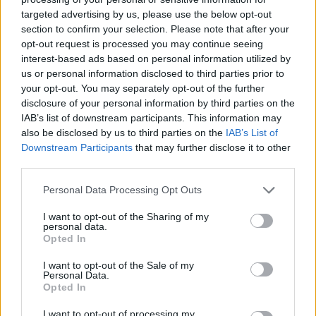
targeted advertising by us, please use the below opt-out
section to confirm your selection. Please note that after your
Hasznos
opt-out request is processed you may continue seeing
interest-based ads based on personal information utilized by
Impresszum
us or personal information disclosed to third parties prior to
your opt-out. You may separately opt-out of the further
Szerzői jogok
disclosure of your personal information by third parties on the
Adatvédelmi tájékoztató
IAB’s list of downstream participants. This information may
Cookie-kezelési tájékoztató
also be disclosed by us to third parties on the
IAB’s List of
Downstream Participants
that may further disclose it to other
Hozzászólási szabályzat
third parties.
Nyomtatott lapjaink archívuma
Székely Hírmondó archívuma
Personal Data Processing Opt Outs
Médiaajánlat
I want to opt-out of the Sharing of my
personal data.
Opted In
Látogatottsági adatok
I want to opt-out of the Sale of my
Personal Data.
Sütibeállítások
Opted In
I want to opt-out of processing my