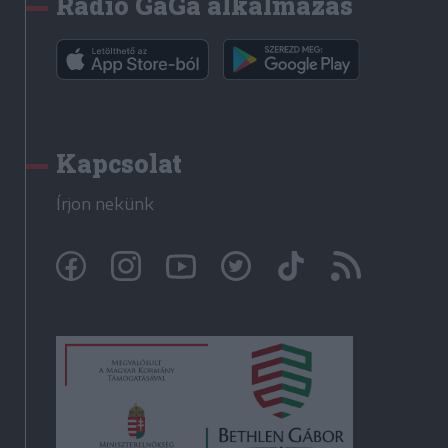
Rádió GaGa alkalmazás
Kapcsolat
Írjon nekünk