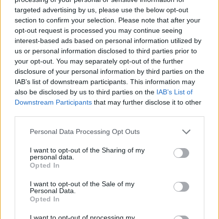
targeted advertising by us, please use the below opt-out
section to confirm your selection. Please note that after your
Hasznos
opt-out request is processed you may continue seeing
interest-based ads based on personal information utilized by
Impresszum
us or personal information disclosed to third parties prior to
your opt-out. You may separately opt-out of the further
Szerzői jogok
disclosure of your personal information by third parties on the
Adatvédelmi tájékoztató
IAB’s list of downstream participants. This information may
Cookie-kezelési tájékoztató
also be disclosed by us to third parties on the
IAB’s List of
Downstream Participants
that may further disclose it to other
Hozzászólási szabályzat
third parties.
Nyomtatott lapjaink archívuma
Székely Hírmondó archívuma
Personal Data Processing Opt Outs
Médiaajánlat
I want to opt-out of the Sharing of my
personal data.
Opted In
Látogatottsági adatok
I want to opt-out of the Sale of my
Personal Data.
Sütibeállítások
Opted In
I want to opt-out of processing my