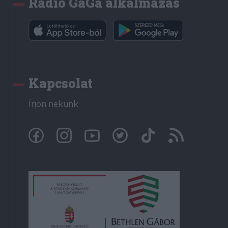
Rádió GaGa alkalmazás
Kapcsolat
Írjon nekünk