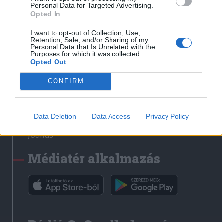
Médiatér
Personal Data for Targeted Advertising.
Opted In
Székely Sport
I want to opt-out of Collection, Use,
Liget
Retention, Sale, and/or Sharing of my
Personal Data that Is Unrelated with the
Krónika
Purposes for which it was collected.
Opted Out
Bihari Napló
Erdélyi Napló
CONFIRM
Főtér
Nőileg
Data Deletion
Data Access
Privacy Policy
Rádió GaGa
Jóállás
Médiatér alkalmazás