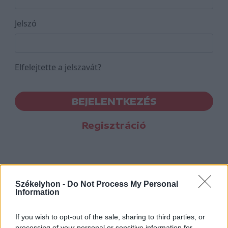
Jelszó
Elfelejtette a jelszavát?
BEJELENTKEZÉS
Regisztráció
Székelyhon -
Do Not Process My Personal
Information
If you wish to opt-out of the sale, sharing to third parties, or
processing of your personal or sensitive information for