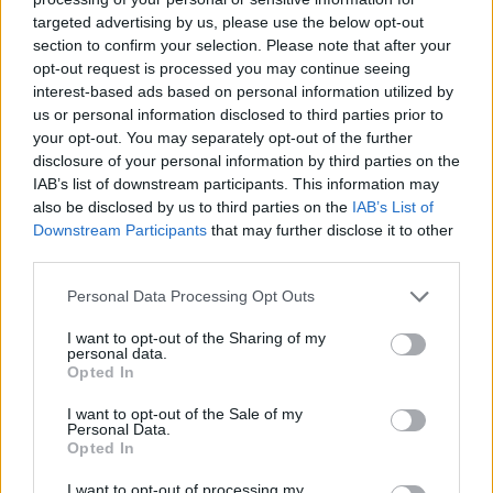
targeted advertising by us, please use the below opt-out
section to confirm your selection. Please note that after your
Hasznos
opt-out request is processed you may continue seeing
interest-based ads based on personal information utilized by
Impresszum
us or personal information disclosed to third parties prior to
your opt-out. You may separately opt-out of the further
Szerzői jogok
disclosure of your personal information by third parties on the
Adatvédelmi tájékoztató
IAB’s list of downstream participants. This information may
Cookie-kezelési tájékoztató
also be disclosed by us to third parties on the
IAB’s List of
Downstream Participants
that may further disclose it to other
Hozzászólási szabályzat
third parties.
Nyomtatott lapjaink archívuma
Székely Hírmondó archívuma
Personal Data Processing Opt Outs
Médiaajánlat
I want to opt-out of the Sharing of my
personal data.
Opted In
Látogatottsági adatok
I want to opt-out of the Sale of my
Personal Data.
Sütibeállítások
Opted In
I want to opt-out of processing my