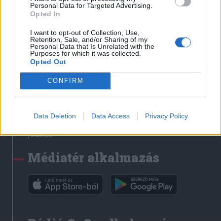
Médiatér
Personal Data for Targeted Advertising.
Opted In
Székely Sport
I want to opt-out of Collection, Use,
Liget
Retention, Sale, and/or Sharing of my
Personal Data that Is Unrelated with the
Krónika
Purposes for which it was collected.
Opted Out
Bihari Napló
Erdélyi Napló
CONFIRM
Főtér
Nőileg
Data Deletion
Data Access
Privacy Policy
Rádió GaGa
Jóállás
Médiatér alkalmazás