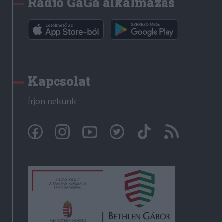
Rádió GaGa alkalmazás
Kapcsolat
Írjon nekünk