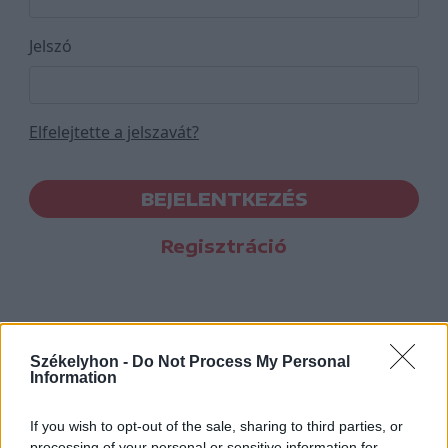
Jelszó
Elfelejtette a jelszavát?
BEJELENTKEZÉS
Regisztráció
Székelyhon -
Do Not Process My Personal
Information
If you wish to opt-out of the sale, sharing to third parties, or
processing of your personal or sensitive information for