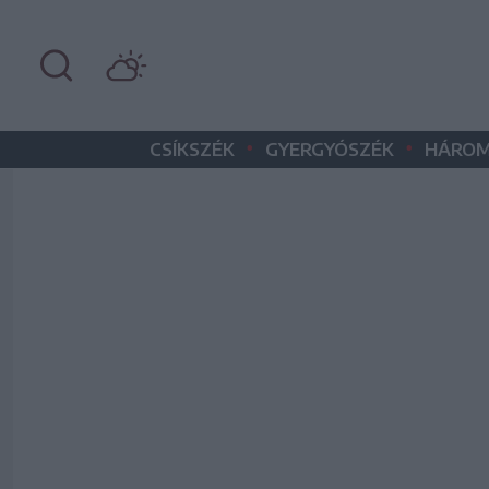
•
•
CSÍKSZÉK
GYERGYÓSZÉK
HÁROM