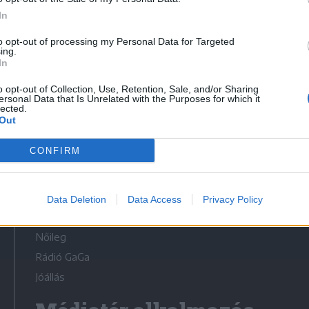
In
to opt-out of processing my Personal Data for Targeted
ing.
In
Médiatér
o opt-out of Collection, Use, Retention, Sale, and/or Sharing
ersonal Data that Is Unrelated with the Purposes for which it
lected.
Székely Sport
Out
Liget
CONFIRM
Krónika
Bihari Napló
Erdélyi Napló
Data Deletion
Data Access
Privacy Policy
Főtér
Nőileg
Rádió GaGa
Jóállás