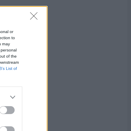
sonal or
ection to
ou may
 personal
out of the
 downstream
B’s List of