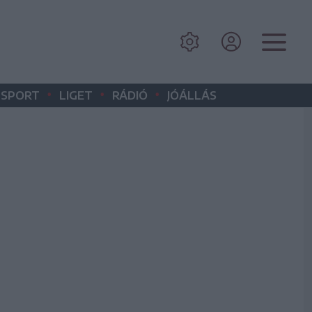
•
•
•
SPORT
LIGET
RÁDIÓ
JÓÁLLÁS