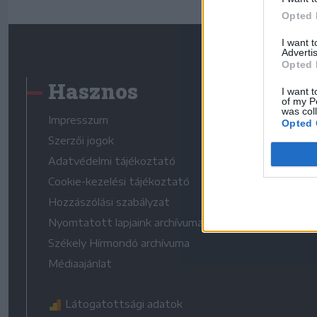
Opted 
I want 
Advertis
Opted 
Hasznos
I want t
of my P
was col
Impresszum
Opted 
Szerzői jogok
Adatvédelmi tájékoztató
Cookie-kezelési tájékoztató
Hozzászólási szabályzat
Nyomtatott lapjaink archívuma
Székely Hírmondó archívuma
Médiaajánlat
Látogatottsági adatok