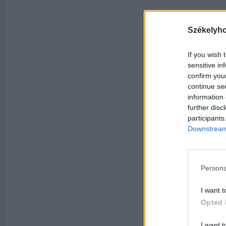
Székelyh
If you wish 
sensitive in
confirm you
continue se
information 
further disc
participants
Downstream 
Persona
I want t
Opted 
I want t