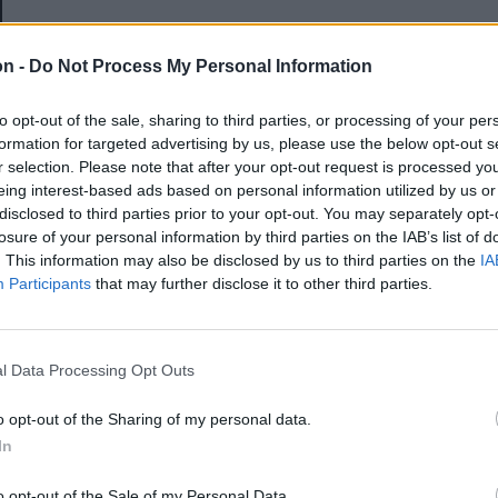
E-mail-cím
on -
Do Not Process My Personal Information
to opt-out of the sale, sharing to third parties, or processing of your per
Jelszó
formation for targeted advertising by us, please use the below opt-out s
r selection. Please note that after your opt-out request is processed y
eing interest-based ads based on personal information utilized by us or
disclosed to third parties prior to your opt-out. You may separately opt-
Elfelejtette a jelszavát?
losure of your personal information by third parties on the IAB’s list of
. This information may also be disclosed by us to third parties on the
IA
Participants
that may further disclose it to other third parties.
BEJELENTKEZÉS
Regisztráció
l Data Processing Opt Outs
o opt-out of the Sharing of my personal data.
In
o opt-out of the Sale of my Personal Data.