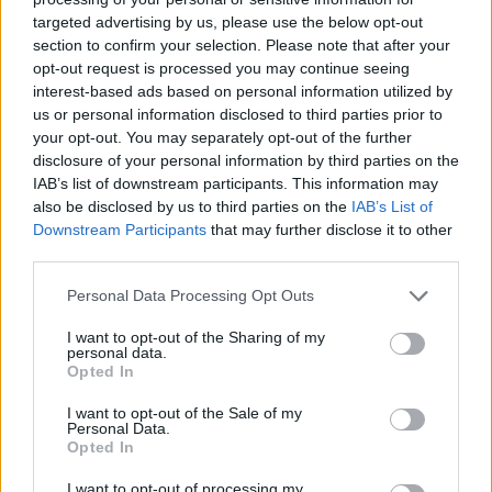
targeted advertising by us, please use the below opt-out
section to confirm your selection. Please note that after your
Hasznos
opt-out request is processed you may continue seeing
interest-based ads based on personal information utilized by
Impresszum
us or personal information disclosed to third parties prior to
your opt-out. You may separately opt-out of the further
Szerzői jogok
disclosure of your personal information by third parties on the
Adatvédelmi tájékoztató
IAB’s list of downstream participants. This information may
Cookie-kezelési tájékoztató
also be disclosed by us to third parties on the
IAB’s List of
Downstream Participants
that may further disclose it to other
Hozzászólási szabályzat
third parties.
Nyomtatott lapjaink archívuma
Székely Hírmondó archívuma
Personal Data Processing Opt Outs
Médiaajánlat
I want to opt-out of the Sharing of my
personal data.
Opted In
Látogatottsági adatok
I want to opt-out of the Sale of my
Personal Data.
Sütibeállítások
Opted In
I want to opt-out of processing my