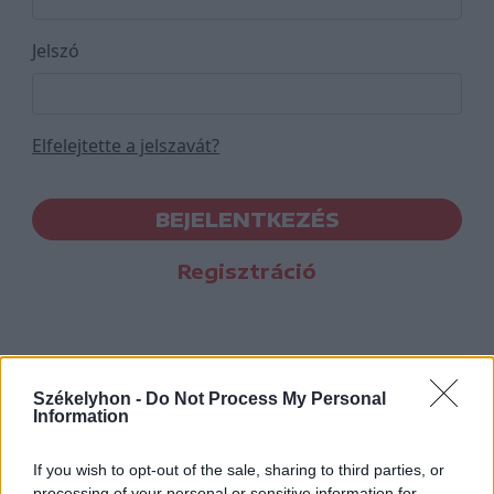
Jelszó
Elfelejtette a jelszavát?
BEJELENTKEZÉS
Regisztráció
Székelyhon -
Do Not Process My Personal
Information
If you wish to opt-out of the sale, sharing to third parties, or
processing of your personal or sensitive information for