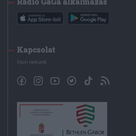
Rádió GaGa alkalmazás
Kapcsolat
Írjon nekünk