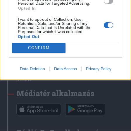
Médiatér
Personal Data for Targeted Advertising.
Opted In
Székely Sport
I want to opt-out of Collection, Use,
Liget
Retention, Sale, and/or Sharing of my
Personal Data that Is Unrelated with the
Krónika
Purposes for which it was collected.
Opted Out
Bihari Napló
Erdélyi Napló
CONFIRM
Főtér
Nőileg
Data Deletion
Data Access
Privacy Policy
Rádió GaGa
Jóállás
Médiatér alkalmazás