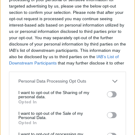
targeted advertising by us, please use the below opt-out
section to confirm your selection. Please note that after your
Hasznos
opt-out request is processed you may continue seeing
interest-based ads based on personal information utilized by
Impresszum
us or personal information disclosed to third parties prior to
your opt-out. You may separately opt-out of the further
Szerzői jogok
disclosure of your personal information by third parties on the
Adatvédelmi tájékoztató
IAB’s list of downstream participants. This information may
Cookie-kezelési tájékoztató
also be disclosed by us to third parties on the
IAB’s List of
Downstream Participants
that may further disclose it to other
Hozzászólási szabályzat
third parties.
Nyomtatott lapjaink archívuma
Székely Hírmondó archívuma
Personal Data Processing Opt Outs
Médiaajánlat
I want to opt-out of the Sharing of my
personal data.
Opted In
Látogatottsági adatok
I want to opt-out of the Sale of my
Personal Data.
Sütibeállítások
Opted In
I want to opt-out of processing my