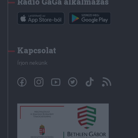
Rádió GaGa alkalmazás
Kapcsolat
Írjon nekünk