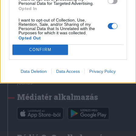
Médiatér
Personal Data for Targeted Advertising.
Opted In
Székely Sport
I want to opt-out of Collection, Use,
Liget
Retention, Sale, and/or Sharing of my
Personal Data that Is Unrelated with the
Krónika
Purposes for which it was collected.
Opted Out
Bihari Napló
Erdélyi Napló
CONFIRM
Főtér
Nőileg
Data Deletion
Data Access
Privacy Policy
Rádió GaGa
Jóállás
Médiatér alkalmazás