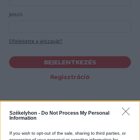
Jelszó
Elfelejtette a jelszavát?
BEJELENTKEZÉS
Regisztráció
Székelyhon -
Do Not Process My Personal
Information
If you wish to opt-out of the sale, sharing to third parties, or
processing of your personal or sensitive information for