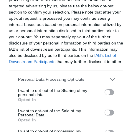
targeted advertising by us, please use the below opt-out
section to confirm your selection. Please note that after your
Hasznos
opt-out request is processed you may continue seeing
interest-based ads based on personal information utilized by
Impresszum
us or personal information disclosed to third parties prior to
your opt-out. You may separately opt-out of the further
Szerzői jogok
disclosure of your personal information by third parties on the
Adatvédelmi tájékoztató
IAB’s list of downstream participants. This information may
Cookie-kezelési tájékoztató
also be disclosed by us to third parties on the
IAB’s List of
Downstream Participants
that may further disclose it to other
Hozzászólási szabályzat
third parties.
Nyomtatott lapjaink archívuma
Székely Hírmondó archívuma
Personal Data Processing Opt Outs
Médiaajánlat
I want to opt-out of the Sharing of my
personal data.
Opted In
Látogatottsági adatok
I want to opt-out of the Sale of my
Personal Data.
Sütibeállítások
Opted In
I want to opt-out of processing my