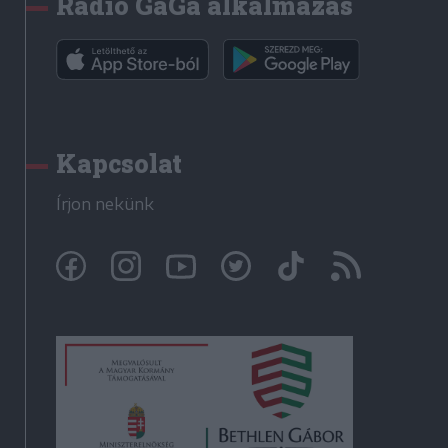
Rádió GaGa alkalmazás
Kapcsolat
Írjon nekünk