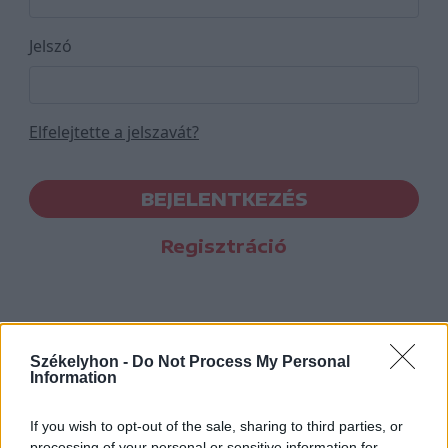
Jelszó
Elfelejtette a jelszavát?
BEJELENTKEZÉS
Regisztráció
Székelyhon -
Do Not Process My Personal
Information
If you wish to opt-out of the sale, sharing to third parties, or
processing of your personal or sensitive information for