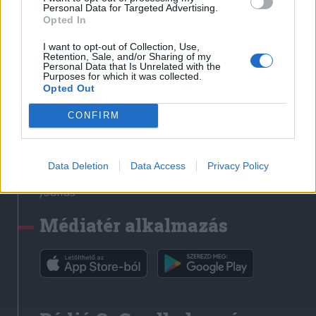
Médiatér
Personal Data for Targeted Advertising.
Opted In
Székely Sport
I want to opt-out of Collection, Use,
Liget
Retention, Sale, and/or Sharing of my
Personal Data that Is Unrelated with the
Krónika
Purposes for which it was collected.
Opted Out
Bihari Napló
Erdélyi Napló
CONFIRM
Főtér
Nőileg
Data Deletion
Data Access
Privacy Policy
Rádió GaGa
Jóállás
Médiatér alkalmazás