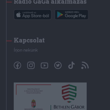
Rádió GaGa alkalmazás
Kapcsolat
Írjon nekünk