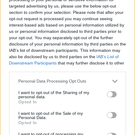
targeted advertising by us, please use the below opt-out
section to confirm your selection. Please note that after your
Hasznos
opt-out request is processed you may continue seeing
interest-based ads based on personal information utilized by
Impresszum
us or personal information disclosed to third parties prior to
your opt-out. You may separately opt-out of the further
Szerzői jogok
disclosure of your personal information by third parties on the
Adatvédelmi tájékoztató
IAB’s list of downstream participants. This information may
Cookie-kezelési tájékoztató
also be disclosed by us to third parties on the
IAB’s List of
Downstream Participants
that may further disclose it to other
Hozzászólási szabályzat
third parties.
Nyomtatott lapjaink archívuma
Székely Hírmondó archívuma
Personal Data Processing Opt Outs
Médiaajánlat
I want to opt-out of the Sharing of my
personal data.
Opted In
Látogatottsági adatok
I want to opt-out of the Sale of my
Personal Data.
Sütibeállítások
Opted In
I want to opt-out of processing my