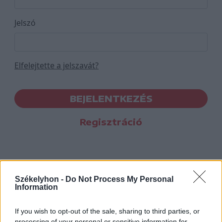
Jelszó
Elfelejtette a jelszavát?
BEJELENTKEZÉS
Regisztráció
Székelyhon -
Do Not Process My Personal
Information
If you wish to opt-out of the sale, sharing to third parties, or
processing of your personal or sensitive information for