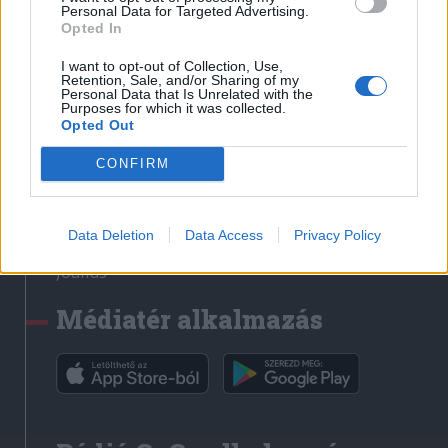
Médiatér
Personal Data for Targeted Advertising.
Opted In
Székely Sport
I want to opt-out of Collection, Use,
Liget
Retention, Sale, and/or Sharing of my
Personal Data that Is Unrelated with the
Krónika
Purposes for which it was collected.
Opted Out
Bihari Napló
Erdélyi Napló
CONFIRM
Főtér
Nőileg
Data Deletion
Data Access
Privacy Policy
Rádió GaGa
Jóállás
Médiatér alkalmazás