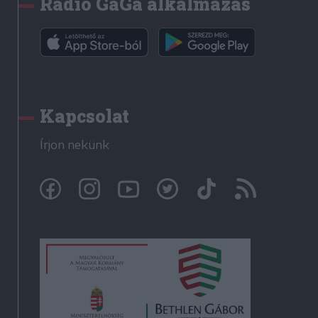
Rádió GaGa alkalmazás
Kapcsolat
Írjon nekünk