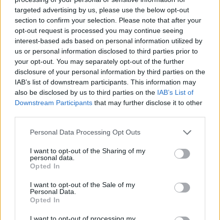
targeted advertising by us, please use the below opt-out
section to confirm your selection. Please note that after your
Hasznos
opt-out request is processed you may continue seeing
interest-based ads based on personal information utilized by
Impresszum
us or personal information disclosed to third parties prior to
your opt-out. You may separately opt-out of the further
Szerzői jogok
disclosure of your personal information by third parties on the
Adatvédelmi tájékoztató
IAB’s list of downstream participants. This information may
Cookie-kezelési tájékoztató
also be disclosed by us to third parties on the
IAB’s List of
Downstream Participants
that may further disclose it to other
Hozzászólási szabályzat
third parties.
Nyomtatott lapjaink archívuma
Székely Hírmondó archívuma
Personal Data Processing Opt Outs
Médiaajánlat
I want to opt-out of the Sharing of my
personal data.
Opted In
Látogatottsági adatok
I want to opt-out of the Sale of my
Personal Data.
Sütibeállítások
Opted In
I want to opt-out of processing my