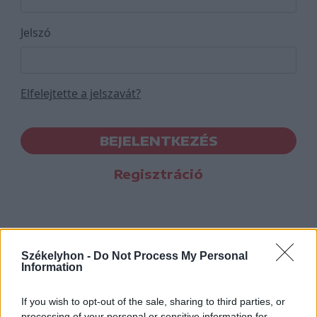
Jelszó
Elfelejtette a jelszavát?
BEJELENTKEZÉS
Regisztráció
Székelyhon -
Do Not Process My Personal
Information
If you wish to opt-out of the sale, sharing to third parties, or
processing of your personal or sensitive information for