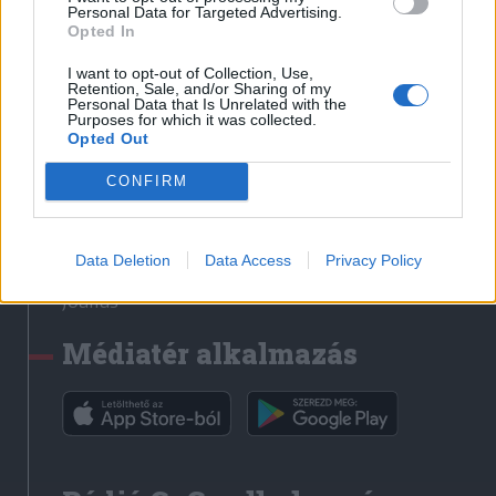
Médiatér
Personal Data for Targeted Advertising.
Opted In
Székely Sport
I want to opt-out of Collection, Use,
Liget
Retention, Sale, and/or Sharing of my
Personal Data that Is Unrelated with the
Krónika
Purposes for which it was collected.
Opted Out
Bihari Napló
Erdélyi Napló
CONFIRM
Főtér
Nőileg
Data Deletion
Data Access
Privacy Policy
Rádió GaGa
Jóállás
Médiatér alkalmazás