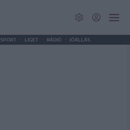
•
•
•
SPORT
LIGET
RÁDIÓ
JÓÁLLÁS