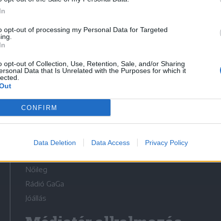
In
to opt-out of processing my Personal Data for Targeted
ing.
In
Médiatér
o opt-out of Collection, Use, Retention, Sale, and/or Sharing
ersonal Data that Is Unrelated with the Purposes for which it
lected.
Székely Sport
Out
Liget
CONFIRM
Krónika
Bihari Napló
Erdélyi Napló
Data Deletion
Data Access
Privacy Policy
Főtér
Nőileg
Rádió GaGa
Jóállás