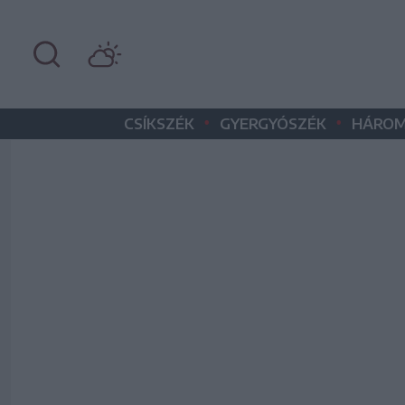
•
•
CSÍKSZÉK
GYERGYÓSZÉK
HÁROM