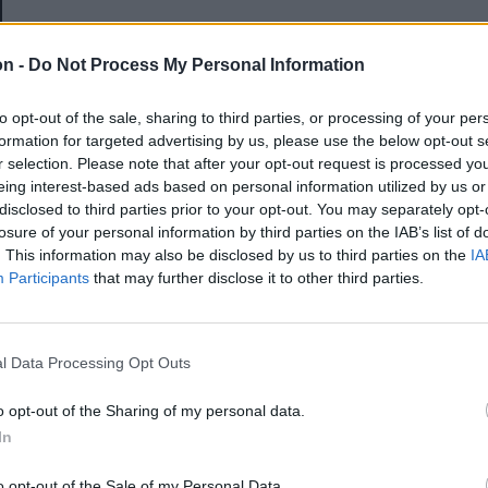
E-mail-cím
on -
Do Not Process My Personal Information
to opt-out of the sale, sharing to third parties, or processing of your per
Jelszó
formation for targeted advertising by us, please use the below opt-out s
r selection. Please note that after your opt-out request is processed y
eing interest-based ads based on personal information utilized by us or
disclosed to third parties prior to your opt-out. You may separately opt-
Elfelejtette a jelszavát?
losure of your personal information by third parties on the IAB’s list of
. This information may also be disclosed by us to third parties on the
IA
Participants
that may further disclose it to other third parties.
BEJELENTKEZÉS
Regisztráció
l Data Processing Opt Outs
o opt-out of the Sharing of my personal data.
In
o opt-out of the Sale of my Personal Data.