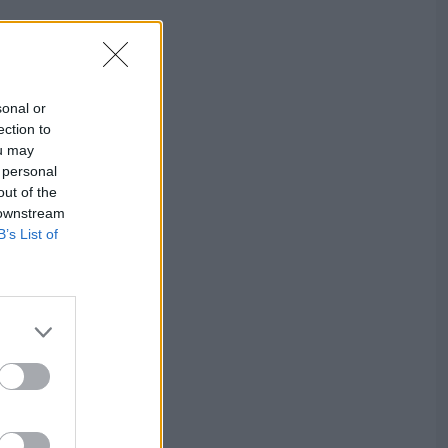
sonal or
ection to
ou may
 personal
out of the
 downstream
B’s List of