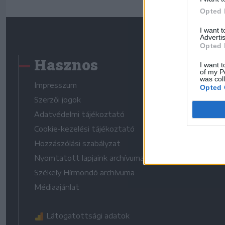
Opted 
I want 
Advertis
Opted 
Hasznos
I want t
of my P
was col
Impresszum
Opted 
Szerzői jogok
Adatvédelmi tájékoztató
Cookie-kezelési tájékoztató
Hozzászólási szabályzat
Nyomtatott lapjaink archívuma
Székely Hírmondó archívuma
Médiaajánlat
Látogatottsági adatok