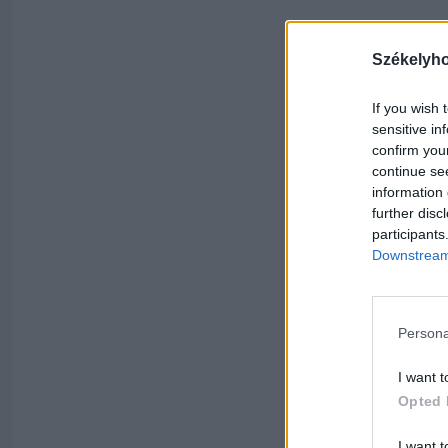
Székelyh
If you wish 
sensitive in
confirm you
continue se
information 
further disc
participants
Downstream 
Persona
I want t
Opted 
I want t