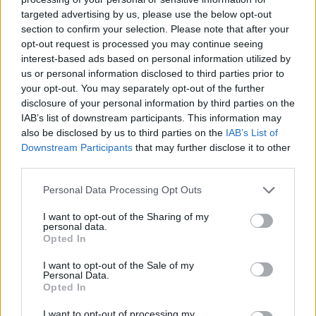
targeted advertising by us, please use the below opt-out
section to confirm your selection. Please note that after your
Hasznos
opt-out request is processed you may continue seeing
interest-based ads based on personal information utilized by
Impresszum
us or personal information disclosed to third parties prior to
your opt-out. You may separately opt-out of the further
Szerzői jogok
disclosure of your personal information by third parties on the
Adatvédelmi tájékoztató
IAB’s list of downstream participants. This information may
Cookie-kezelési tájékoztató
also be disclosed by us to third parties on the
IAB’s List of
Downstream Participants
that may further disclose it to other
Hozzászólási szabályzat
third parties.
Nyomtatott lapjaink archívuma
Székely Hírmondó archívuma
Personal Data Processing Opt Outs
Médiaajánlat
I want to opt-out of the Sharing of my
personal data.
Opted In
Látogatottsági adatok
I want to opt-out of the Sale of my
Personal Data.
Sütibeállítások
Opted In
I want to opt-out of processing my