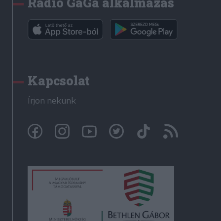
Rádió GaGa alkalmazás
Kapcsolat
Írjon nekünk