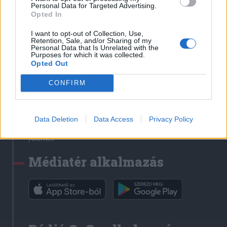
Médiatér
Personal Data for Targeted Advertising.
Opted In
Székely Sport
I want to opt-out of Collection, Use,
Liget
Retention, Sale, and/or Sharing of my
Personal Data that Is Unrelated with the
Krónika
Purposes for which it was collected.
Opted Out
Bihari Napló
Erdélyi Napló
CONFIRM
Főtér
Nőileg
Data Deletion
Data Access
Privacy Policy
Rádió GaGa
Jóállás
Médiatér alkalmazás