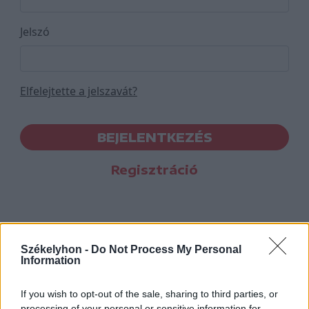
Jelszó
Elfelejtette a jelszavát?
BEJELENTKEZÉS
Regisztráció
Székelyhon -
Do Not Process My Personal
Information
If you wish to opt-out of the sale, sharing to third parties, or
processing of your personal or sensitive information for