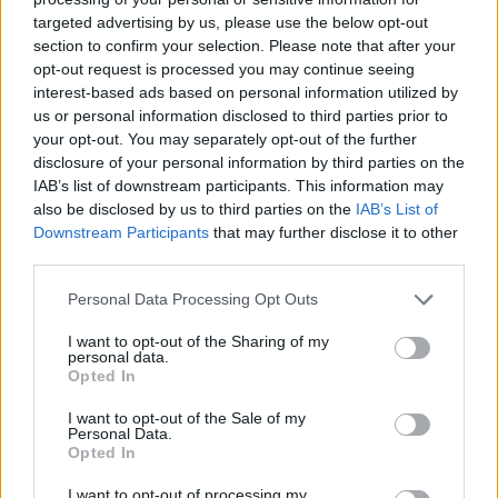
targeted advertising by us, please use the below opt-out
section to confirm your selection. Please note that after your
Hasznos
opt-out request is processed you may continue seeing
interest-based ads based on personal information utilized by
Impresszum
us or personal information disclosed to third parties prior to
your opt-out. You may separately opt-out of the further
Szerzői jogok
disclosure of your personal information by third parties on the
Adatvédelmi tájékoztató
IAB’s list of downstream participants. This information may
Cookie-kezelési tájékoztató
also be disclosed by us to third parties on the
IAB’s List of
Downstream Participants
that may further disclose it to other
Hozzászólási szabályzat
third parties.
Nyomtatott lapjaink archívuma
Székely Hírmondó archívuma
Personal Data Processing Opt Outs
Médiaajánlat
I want to opt-out of the Sharing of my
personal data.
Opted In
Látogatottsági adatok
I want to opt-out of the Sale of my
Personal Data.
Sütibeállítások
Opted In
I want to opt-out of processing my