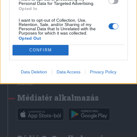
Médiatér
Personal Data for Targeted Advertising.
Opted In
Székely Sport
I want to opt-out of Collection, Use,
Liget
Retention, Sale, and/or Sharing of my
Personal Data that Is Unrelated with the
Krónika
Purposes for which it was collected.
Opted Out
Bihari Napló
Erdélyi Napló
CONFIRM
Főtér
Nőileg
Data Deletion
Data Access
Privacy Policy
Rádió GaGa
Jóállás
Médiatér alkalmazás