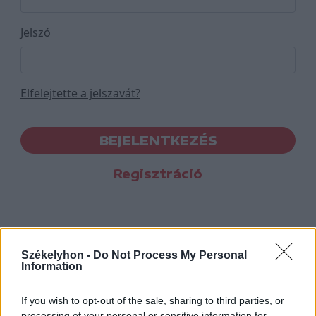
Jelszó
Elfelejtette a jelszavát?
BEJELENTKEZÉS
Regisztráció
Székelyhon -
Do Not Process My Personal
Information
If you wish to opt-out of the sale, sharing to third parties, or
processing of your personal or sensitive information for