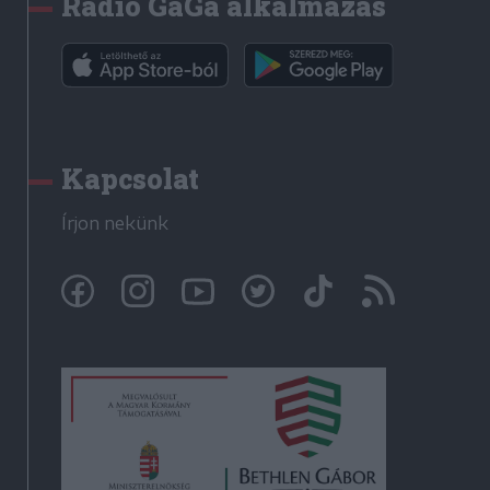
Rádió GaGa alkalmazás
Kapcsolat
Írjon nekünk