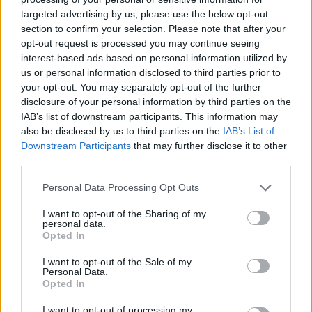
targeted advertising by us, please use the below opt-out
section to confirm your selection. Please note that after your
Hasznos
opt-out request is processed you may continue seeing
interest-based ads based on personal information utilized by
Impresszum
us or personal information disclosed to third parties prior to
your opt-out. You may separately opt-out of the further
Szerzői jogok
disclosure of your personal information by third parties on the
Adatvédelmi tájékoztató
IAB’s list of downstream participants. This information may
Cookie-kezelési tájékoztató
also be disclosed by us to third parties on the
IAB’s List of
Downstream Participants
that may further disclose it to other
Hozzászólási szabályzat
third parties.
Nyomtatott lapjaink archívuma
Székely Hírmondó archívuma
Personal Data Processing Opt Outs
Médiaajánlat
I want to opt-out of the Sharing of my
personal data.
Opted In
Látogatottsági adatok
I want to opt-out of the Sale of my
Personal Data.
Sütibeállítások
Opted In
I want to opt-out of processing my