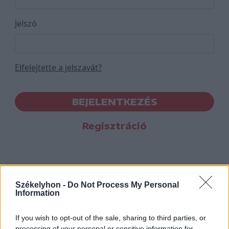
Jelszó
Elfelejtette a jelszavát?
BEJELENTKEZÉS
Regisztráció
Székelyhon -
Do Not Process My Personal
Information
If you wish to opt-out of the sale, sharing to third parties, or
processing of your personal or sensitive information for