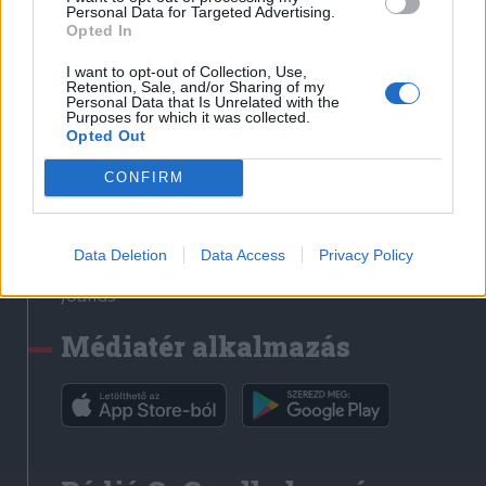
Médiatér
Personal Data for Targeted Advertising.
Opted In
Székely Sport
I want to opt-out of Collection, Use,
Liget
Retention, Sale, and/or Sharing of my
Personal Data that Is Unrelated with the
Krónika
Purposes for which it was collected.
Opted Out
Bihari Napló
Erdélyi Napló
CONFIRM
Főtér
Nőileg
Data Deletion
Data Access
Privacy Policy
Rádió GaGa
Jóállás
Médiatér alkalmazás