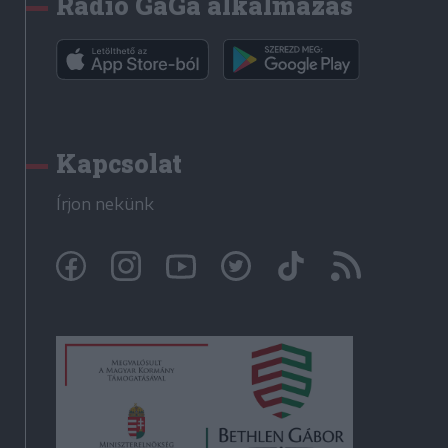
Rádió GaGa alkalmazás
Kapcsolat
Írjon nekünk