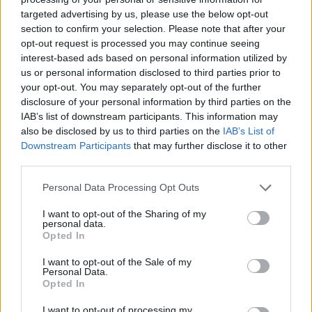
targeted advertising by us, please use the below opt-out
section to confirm your selection. Please note that after your
Hasznos
opt-out request is processed you may continue seeing
interest-based ads based on personal information utilized by
Impresszum
us or personal information disclosed to third parties prior to
your opt-out. You may separately opt-out of the further
Szerzői jogok
disclosure of your personal information by third parties on the
Adatvédelmi tájékoztató
IAB’s list of downstream participants. This information may
Cookie-kezelési tájékoztató
also be disclosed by us to third parties on the
IAB’s List of
Downstream Participants
that may further disclose it to other
Hozzászólási szabályzat
third parties.
Nyomtatott lapjaink archívuma
Székely Hírmondó archívuma
Personal Data Processing Opt Outs
Médiaajánlat
I want to opt-out of the Sharing of my
personal data.
Opted In
Látogatottsági adatok
I want to opt-out of the Sale of my
Personal Data.
Sütibeállítások
Opted In
I want to opt-out of processing my