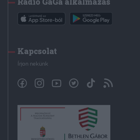
Rádió GaGa alkalmazás
Kapcsolat
Írjon nekünk