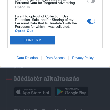
Médiatér
Personal Data for Targeted Advertising.
Opted In
Székely Sport
I want to opt-out of Collection, Use,
Liget
Retention, Sale, and/or Sharing of my
Personal Data that Is Unrelated with the
Krónika
Purposes for which it was collected.
Opted Out
Bihari Napló
Erdélyi Napló
CONFIRM
Főtér
Nőileg
Data Deletion
Data Access
Privacy Policy
Rádió GaGa
Jóállás
Médiatér alkalmazás