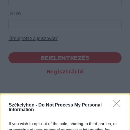
Jelszó
Elfelejtette a jelszavát?
BEJELENTKEZÉS
Regisztráció
Székelyhon -
Do Not Process My Personal
Information
If you wish to opt-out of the sale, sharing to third parties, or
processing of your personal or sensitive information for