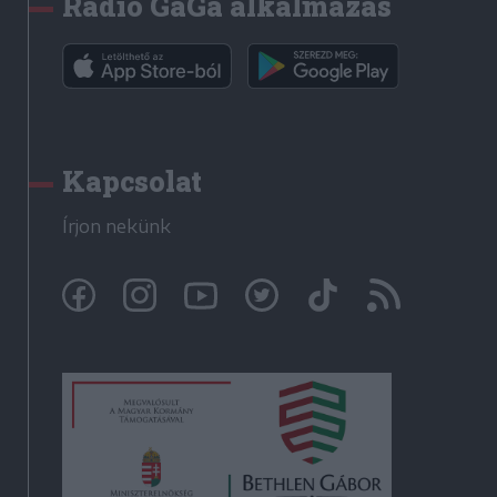
Rádió GaGa alkalmazás
Kapcsolat
Írjon nekünk