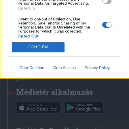
Médiatér
Personal Data for Targeted Advertising.
Opted In
Székely Sport
I want to opt-out of Collection, Use,
Liget
Retention, Sale, and/or Sharing of my
Personal Data that Is Unrelated with the
Krónika
Purposes for which it was collected.
Opted Out
Bihari Napló
Erdélyi Napló
CONFIRM
Főtér
Nőileg
Data Deletion
Data Access
Privacy Policy
Rádió GaGa
Jóállás
Médiatér alkalmazás