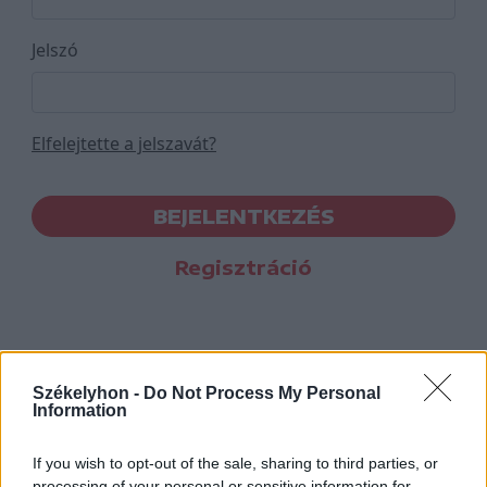
Jelszó
Elfelejtette a jelszavát?
BEJELENTKEZÉS
Regisztráció
Székelyhon -
Do Not Process My Personal
Information
If you wish to opt-out of the sale, sharing to third parties, or
processing of your personal or sensitive information for