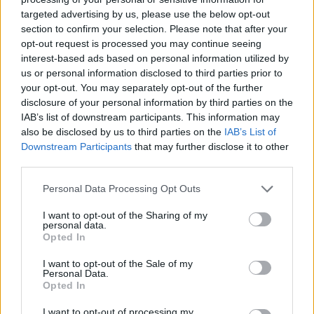
targeted advertising by us, please use the below opt-out
section to confirm your selection. Please note that after your
Hasznos
opt-out request is processed you may continue seeing
interest-based ads based on personal information utilized by
Impresszum
us or personal information disclosed to third parties prior to
your opt-out. You may separately opt-out of the further
Szerzői jogok
disclosure of your personal information by third parties on the
Adatvédelmi tájékoztató
IAB’s list of downstream participants. This information may
Cookie-kezelési tájékoztató
also be disclosed by us to third parties on the
IAB’s List of
Downstream Participants
that may further disclose it to other
Hozzászólási szabályzat
third parties.
Nyomtatott lapjaink archívuma
Székely Hírmondó archívuma
Personal Data Processing Opt Outs
Médiaajánlat
I want to opt-out of the Sharing of my
personal data.
Opted In
Látogatottsági adatok
I want to opt-out of the Sale of my
Personal Data.
Sütibeállítások
Opted In
I want to opt-out of processing my