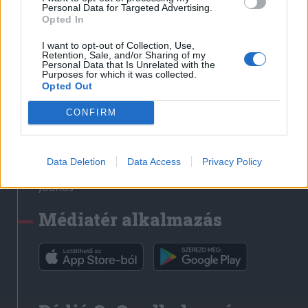
Médiatér
Personal Data for Targeted Advertising.
Opted In
Székely Sport
I want to opt-out of Collection, Use,
Liget
Retention, Sale, and/or Sharing of my
Personal Data that Is Unrelated with the
Krónika
Purposes for which it was collected.
Opted Out
Bihari Napló
Erdélyi Napló
CONFIRM
Főtér
Nőileg
Data Deletion
Data Access
Privacy Policy
Rádió GaGa
Jóállás
Médiatér alkalmazás