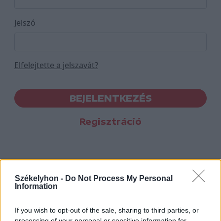
Jelszó
Elfelejtette a jelszavát?
BEJELENTKEZÉS
Regisztráció
Székelyhon -
Do Not Process My Personal
Information
If you wish to opt-out of the sale, sharing to third parties, or
processing of your personal or sensitive information for