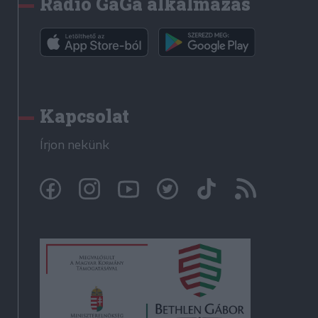
Rádió GaGa alkalmazás
Kapcsolat
Írjon nekünk