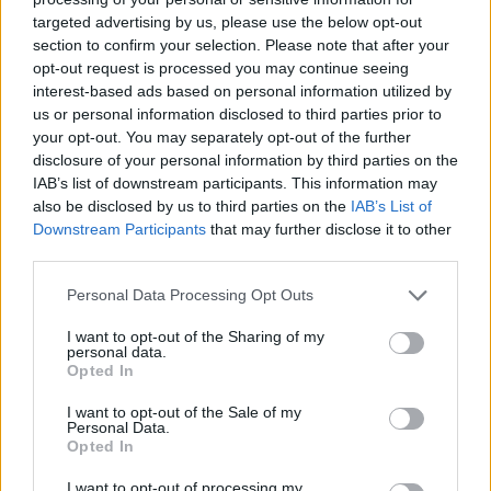
targeted advertising by us, please use the below opt-out
section to confirm your selection. Please note that after your
Hasznos
opt-out request is processed you may continue seeing
interest-based ads based on personal information utilized by
Impresszum
us or personal information disclosed to third parties prior to
your opt-out. You may separately opt-out of the further
Szerzői jogok
disclosure of your personal information by third parties on the
Adatvédelmi tájékoztató
IAB’s list of downstream participants. This information may
Cookie-kezelési tájékoztató
also be disclosed by us to third parties on the
IAB’s List of
Downstream Participants
that may further disclose it to other
Hozzászólási szabályzat
third parties.
Nyomtatott lapjaink archívuma
Székely Hírmondó archívuma
Personal Data Processing Opt Outs
Médiaajánlat
I want to opt-out of the Sharing of my
personal data.
Opted In
Látogatottsági adatok
I want to opt-out of the Sale of my
Personal Data.
Sütibeállítások
Opted In
I want to opt-out of processing my