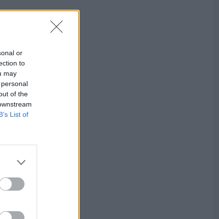
sonal or
ection to
ou may
 personal
out of the
 downstream
B’s List of