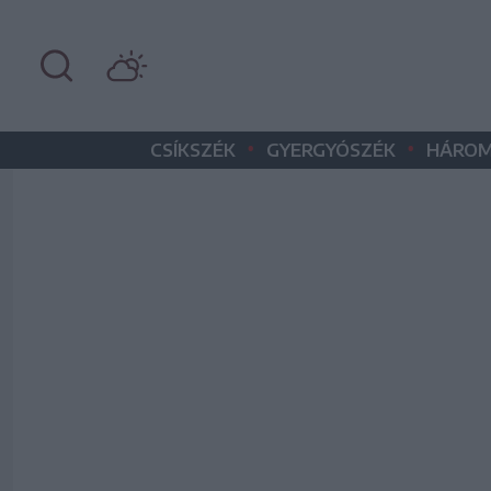
•
•
CSÍKSZÉK
GYERGYÓSZÉK
HÁROM