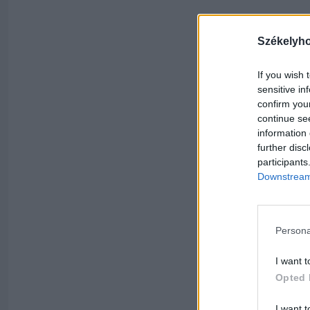
Székelyh
If you wish 
sensitive in
confirm you
continue se
information 
further disc
participants
Downstream 
Persona
I want t
Opted 
I want t