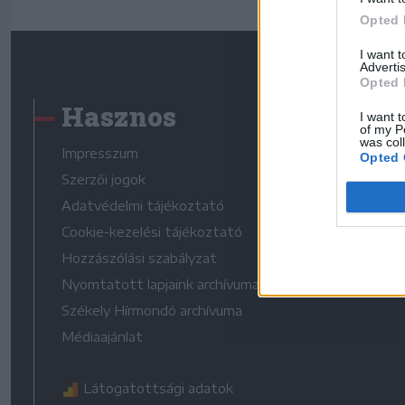
Opted 
I want 
Advertis
Opted 
Hasznos
I want t
of my P
was col
Impresszum
Opted 
Szerzői jogok
Adatvédelmi tájékoztató
Cookie-kezelési tájékoztató
Hozzászólási szabályzat
Nyomtatott lapjaink archívuma
Székely Hírmondó archívuma
Médiaajánlat
Látogatottsági adatok