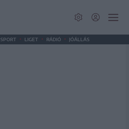
•
•
•
SPORT
LIGET
RÁDIÓ
JÓÁLLÁS