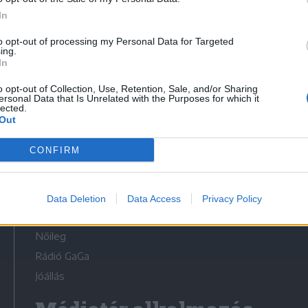
In
to opt-out of processing my Personal Data for Targeted
ing.
In
Médiatér
o opt-out of Collection, Use, Retention, Sale, and/or Sharing
ersonal Data that Is Unrelated with the Purposes for which it
lected.
Székely Sport
Out
Liget
CONFIRM
Krónika
Bihari Napló
Erdélyi Napló
Data Deletion
Data Access
Privacy Policy
Főtér
Nőileg
Rádió GaGa
Jóállás