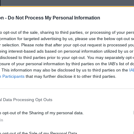
E-mail-cím
on -
Do Not Process My Personal Information
to opt-out of the sale, sharing to third parties, or processing of your per
Jelszó
formation for targeted advertising by us, please use the below opt-out s
r selection. Please note that after your opt-out request is processed y
eing interest-based ads based on personal information utilized by us or
disclosed to third parties prior to your opt-out. You may separately opt-
Elfelejtette a jelszavát?
losure of your personal information by third parties on the IAB’s list of
. This information may also be disclosed by us to third parties on the
IA
Participants
that may further disclose it to other third parties.
BEJELENTKEZÉS
Regisztráció
l Data Processing Opt Outs
o opt-out of the Sharing of my personal data.
In
o opt-out of the Sale of my Personal Data.