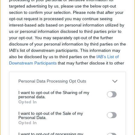
targeted advertising by us, please use the below opt-out
section to confirm your selection. Please note that after your
Hasznos
opt-out request is processed you may continue seeing
interest-based ads based on personal information utilized by
Impresszum
us or personal information disclosed to third parties prior to
your opt-out. You may separately opt-out of the further
Szerzői jogok
disclosure of your personal information by third parties on the
Adatvédelmi tájékoztató
IAB’s list of downstream participants. This information may
Cookie-kezelési tájékoztató
also be disclosed by us to third parties on the
IAB’s List of
Downstream Participants
that may further disclose it to other
Hozzászólási szabályzat
third parties.
Nyomtatott lapjaink archívuma
Székely Hírmondó archívuma
Personal Data Processing Opt Outs
Médiaajánlat
I want to opt-out of the Sharing of my
personal data.
Opted In
Látogatottsági adatok
I want to opt-out of the Sale of my
Personal Data.
Sütibeállítások
Opted In
I want to opt-out of processing my