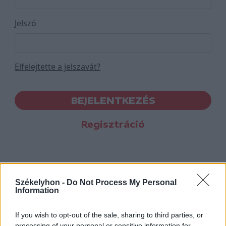
Jelszó
Elfelejtette a jelszavát?
BEJELENTKEZÉS
Regisztráció
Székelyhon -
Do Not Process My Personal
Information
If you wish to opt-out of the sale, sharing to third parties, or
processing of your personal or sensitive information for