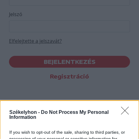
Jelszó
Elfelejtette a jelszavát?
BEJELENTKEZÉS
Regisztráció
Székelyhon -
Do Not Process My Personal
Information
If you wish to opt-out of the sale, sharing to third parties, or
processing of your personal or sensitive information for