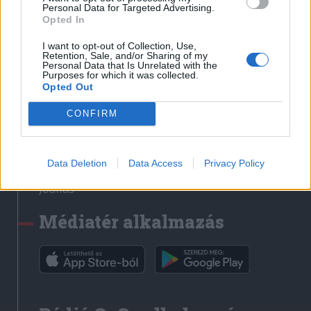
Médiatér
Personal Data for Targeted Advertising.
Opted In
Székely Sport
I want to opt-out of Collection, Use,
Liget
Retention, Sale, and/or Sharing of my
Personal Data that Is Unrelated with the
Krónika
Purposes for which it was collected.
Opted Out
Bihari Napló
Erdélyi Napló
CONFIRM
Főtér
Nőileg
Data Deletion
Data Access
Privacy Policy
Rádió GaGa
Jóállás
Médiatér alkalmazás