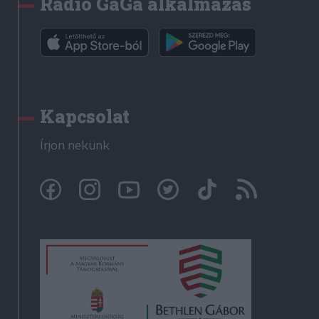
Rádió GaGa alkalmazás
Kapcsolat
Írjon nekünk