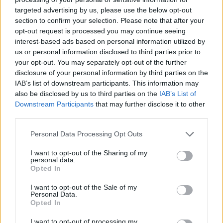
targeted advertising by us, please use the below opt-out
section to confirm your selection. Please note that after your
Hasznos
opt-out request is processed you may continue seeing
interest-based ads based on personal information utilized by
Impresszum
us or personal information disclosed to third parties prior to
your opt-out. You may separately opt-out of the further
Szerzői jogok
disclosure of your personal information by third parties on the
Adatvédelmi tájékoztató
IAB’s list of downstream participants. This information may
Cookie-kezelési tájékoztató
also be disclosed by us to third parties on the
IAB’s List of
Downstream Participants
that may further disclose it to other
Hozzászólási szabályzat
third parties.
Nyomtatott lapjaink archívuma
Székely Hírmondó archívuma
Personal Data Processing Opt Outs
Médiaajánlat
I want to opt-out of the Sharing of my
personal data.
Opted In
Látogatottsági adatok
I want to opt-out of the Sale of my
Personal Data.
Sütibeállítások
Opted In
I want to opt-out of processing my