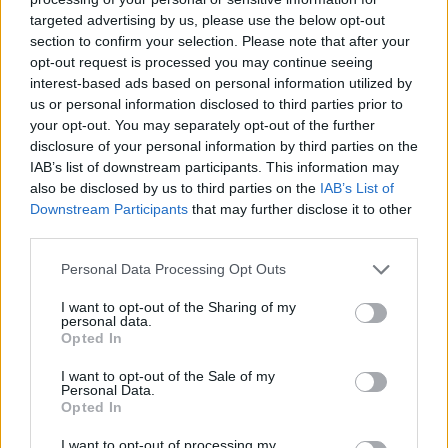
targeted advertising by us, please use the below opt-out
section to confirm your selection. Please note that after your
Hasznos
opt-out request is processed you may continue seeing
interest-based ads based on personal information utilized by
Impresszum
us or personal information disclosed to third parties prior to
your opt-out. You may separately opt-out of the further
Szerzői jogok
disclosure of your personal information by third parties on the
Adatvédelmi tájékoztató
IAB’s list of downstream participants. This information may
Cookie-kezelési tájékoztató
also be disclosed by us to third parties on the
IAB’s List of
Downstream Participants
that may further disclose it to other
Hozzászólási szabályzat
third parties.
Nyomtatott lapjaink archívuma
Székely Hírmondó archívuma
Personal Data Processing Opt Outs
Médiaajánlat
I want to opt-out of the Sharing of my
personal data.
Opted In
Látogatottsági adatok
I want to opt-out of the Sale of my
Personal Data.
Sütibeállítások
Opted In
I want to opt-out of processing my