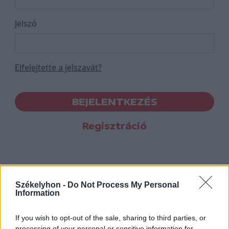
Jelszó
Elfelejtette a jelszavát?
BEJELENTKEZÉS
Regisztráció
Székelyhon -
Do Not Process My Personal
Information
If you wish to opt-out of the sale, sharing to third parties, or
processing of your personal or sensitive information for