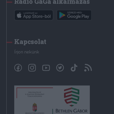
Rádió GaGa alkalmazás
Kapcsolat
Írjon nekünk