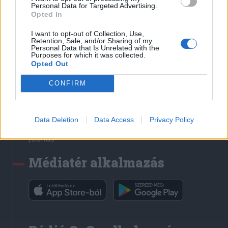
Médiatér
Personal Data for Targeted Advertising.
Opted In
Székely Sport
I want to opt-out of Collection, Use,
Liget
Retention, Sale, and/or Sharing of my
Personal Data that Is Unrelated with the
Krónika
Purposes for which it was collected.
Opted Out
Bihari Napló
Erdélyi Napló
CONFIRM
Főtér
Nőileg
Data Deletion
Data Access
Privacy Policy
Rádió GaGa
Jóállás
Médiatér alkalmazás