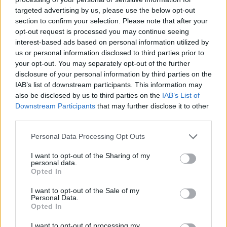
targeted advertising by us, please use the below opt-out
section to confirm your selection. Please note that after your
Hasznos
opt-out request is processed you may continue seeing
interest-based ads based on personal information utilized by
Impresszum
us or personal information disclosed to third parties prior to
your opt-out. You may separately opt-out of the further
Szerzői jogok
disclosure of your personal information by third parties on the
Adatvédelmi tájékoztató
IAB’s list of downstream participants. This information may
Cookie-kezelési tájékoztató
also be disclosed by us to third parties on the
IAB’s List of
Downstream Participants
that may further disclose it to other
Hozzászólási szabályzat
third parties.
Nyomtatott lapjaink archívuma
Székely Hírmondó archívuma
Personal Data Processing Opt Outs
Médiaajánlat
I want to opt-out of the Sharing of my
personal data.
Opted In
Látogatottsági adatok
I want to opt-out of the Sale of my
Personal Data.
Sütibeállítások
Opted In
I want to opt-out of processing my