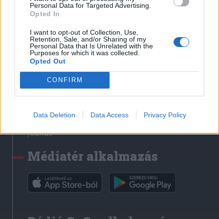
Médiatér
Personal Data for Targeted Advertising.
Opted In
Székely Sport
I want to opt-out of Collection, Use,
Liget
Retention, Sale, and/or Sharing of my
Personal Data that Is Unrelated with the
Krónika
Purposes for which it was collected.
Opted Out
Bihari Napló
Erdélyi Napló
CONFIRM
Főtér
Nőileg
Data Deletion
Data Access
Privacy Policy
Rádió GaGa
Jóállás
Médiatér alkalmazás