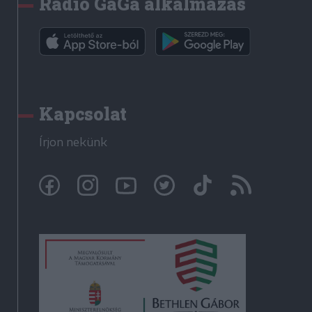
Rádió GaGa alkalmazás
Kapcsolat
Írjon nekünk