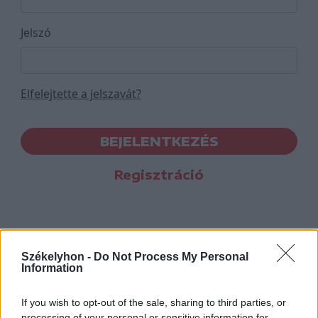
Jelszó
Elfelejtette a jelszavát?
BEJELENTKEZÉS
Regisztráció
Székelyhon -
Do Not Process My Personal
Information
If you wish to opt-out of the sale, sharing to third parties, or
processing of your personal or sensitive information for