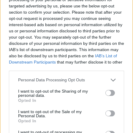
targeted advertising by us, please use the below opt-out
section to confirm your selection. Please note that after your
Hasznos
opt-out request is processed you may continue seeing
interest-based ads based on personal information utilized by
Impresszum
us or personal information disclosed to third parties prior to
your opt-out. You may separately opt-out of the further
Szerzői jogok
disclosure of your personal information by third parties on the
Adatvédelmi tájékoztató
IAB’s list of downstream participants. This information may
Cookie-kezelési tájékoztató
also be disclosed by us to third parties on the
IAB’s List of
Downstream Participants
that may further disclose it to other
Hozzászólási szabályzat
third parties.
Nyomtatott lapjaink archívuma
Székely Hírmondó archívuma
Personal Data Processing Opt Outs
Médiaajánlat
I want to opt-out of the Sharing of my
personal data.
Opted In
Látogatottsági adatok
I want to opt-out of the Sale of my
Personal Data.
Sütibeállítások
Opted In
I want to opt-out of processing my