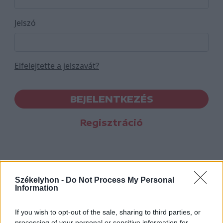
Jelszó
Elfelejtette a jelszavát?
BEJELENTKEZÉS
Regisztráció
Székelyhon -
Do Not Process My Personal
Information
If you wish to opt-out of the sale, sharing to third parties, or
processing of your personal or sensitive information for