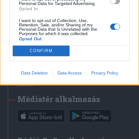
Médiatér
Personal Data for Targeted Advertising.
Opted In
Székely Sport
I want to opt-out of Collection, Use,
Liget
Retention, Sale, and/or Sharing of my
Personal Data that Is Unrelated with the
Krónika
Purposes for which it was collected.
Opted Out
Bihari Napló
Erdélyi Napló
CONFIRM
Főtér
Nőileg
Data Deletion
Data Access
Privacy Policy
Rádió GaGa
Jóállás
Médiatér alkalmazás