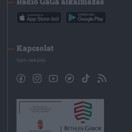
Rádió GaGa alkalmazás
Kapcsolat
Írjon nekünk